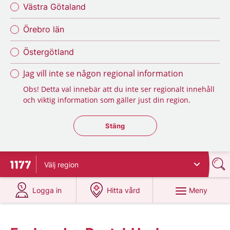
Västra Götaland
Örebro län
Östergötland
Jag vill inte se någon regional information
Obs! Detta val innebär att du inte ser regionalt innehåll
och viktig information som gäller just din region.
Stäng regionsväljaren
Stäng
Välj
region
Till startsidan för 1177
på 1177.se
på 1177.se
Meny
Logga in
Hitta vård