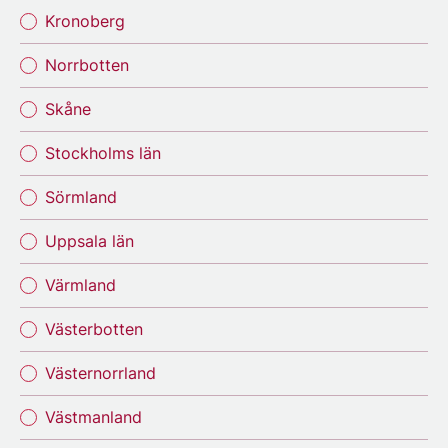
Kronoberg
Norrbotten
Skåne
Stockholms län
Sörmland
Uppsala län
Värmland
Västerbotten
Västernorrland
Västmanland