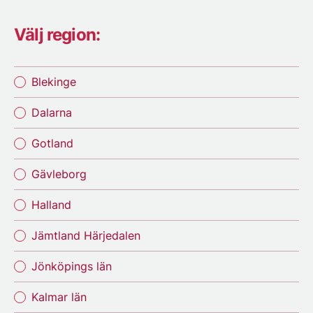
Välj region:
Blekinge
Dalarna
Gotland
Gävleborg
Halland
Jämtland Härjedalen
Jönköpings län
Kalmar län