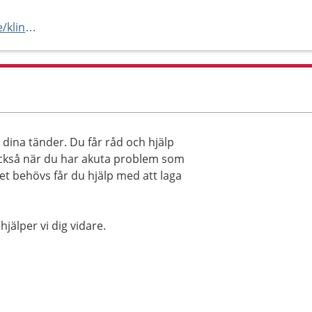
https://folktandvardenskane.se/kliniker/eslov/
dina tänder. Du får råd och hjälp
g också när du har akuta problem som
et behövs får du hjälp med att laga
älper vi dig vidare.