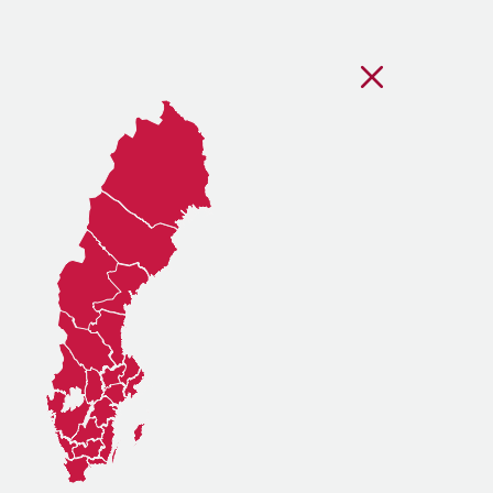
Stäng regionsvälj