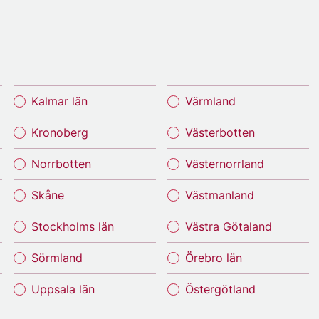
Kalmar län
Värmland
Kronoberg
Västerbotten
Norrbotten
Västernorrland
Skåne
Västmanland
Stockholms län
Västra Götaland
Sörmland
Örebro län
Uppsala län
Östergötland