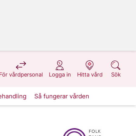
på 1177.se
på 1177.se
på 1177.se
på 1177.se
För vårdpersonal
Logga in
Hitta vård
Sök
ehandling
Så fungerar vården