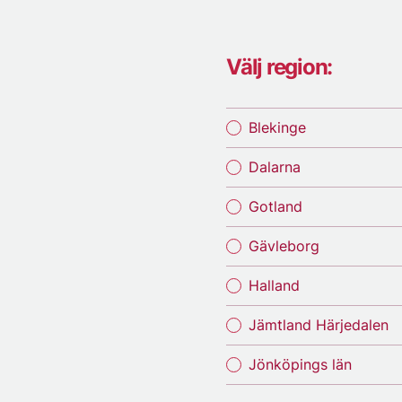
Välj region:
Blekinge
Dalarna
Gotland
Gävleborg
Halland
Jämtland Härjedalen
Jönköpings län