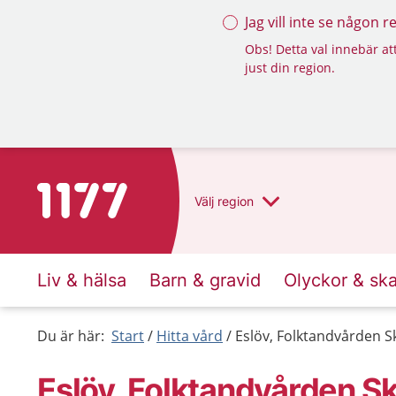
Jag vill inte se någon 
Obs! Detta val innebär att
just din region.
Till startsidan för 1177
Välj
region
Liv & hälsa
Barn & gravid
Olyckor & sk
Du är här:
Start
Hitta vård
Eslöv, Folktandvården 
Eslöv, Folktandvården S