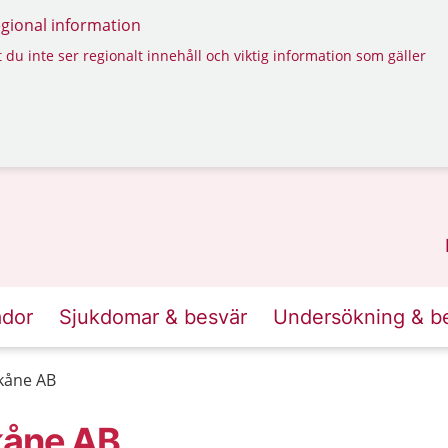
regional information
 du inte ser regionalt innehåll och viktig information som gäller
ador
Sjukdomar & besvär
Undersökning & b
Skåne AB
kåne AB