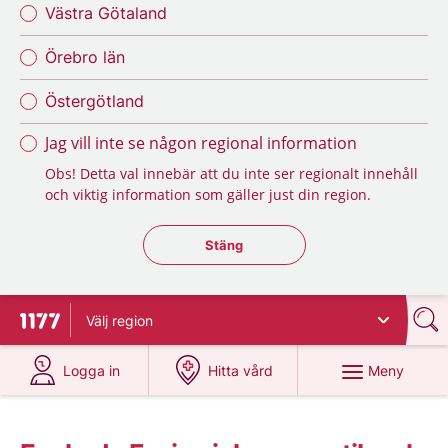
Västra Götaland
Örebro län
Östergötland
Jag vill inte se någon regional information
Obs! Detta val innebär att du inte ser regionalt innehåll
och viktig information som gäller just din region.
Stäng regionsväljaren
Stäng
Välj
region
Till startsidan för 1177
på 1177.se
på 1177.se
Meny
Logga in
Hitta vård