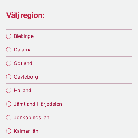
Välj region:
Blekinge
Dalarna
Gotland
Gävleborg
Halland
Jämtland Härjedalen
Jönköpings län
Kalmar län