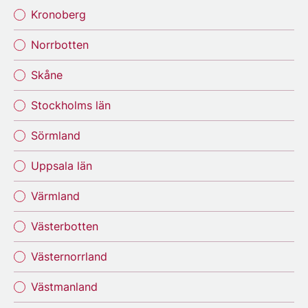
Kronoberg
Norrbotten
Skåne
Stockholms län
Sörmland
Uppsala län
Värmland
Västerbotten
Västernorrland
Västmanland