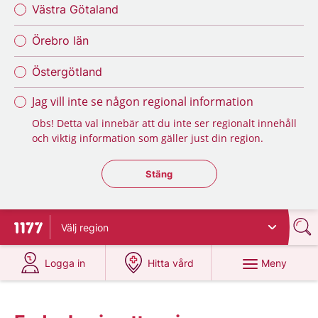
Västra Götaland
Örebro län
Östergötland
Jag vill inte se någon regional information
Obs! Detta val innebär att du inte ser regionalt innehåll
och viktig information som gäller just din region.
Stäng regionsväljaren
Stäng
Välj
region
Till startsidan för 1177
på 1177.se
på 1177.se
Meny
Logga in
Hitta vård