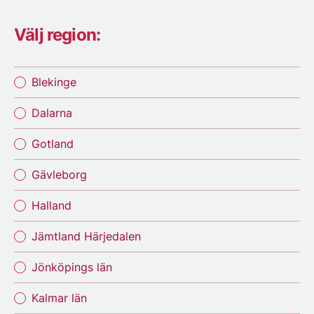
Välj region:
Blekinge
Dalarna
Gotland
Gävleborg
Halland
Jämtland Härjedalen
Jönköpings län
Kalmar län