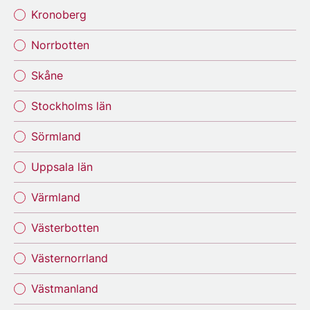
Kronoberg
Norrbotten
Skåne
Stockholms län
Sörmland
Uppsala län
Värmland
Västerbotten
Västernorrland
Västmanland