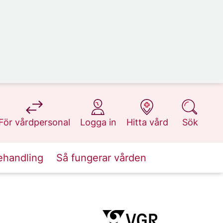
på 1177.se
på 1177.se
på 1177.se
på 1177.se
För vårdpersonal
Logga in
Hitta vård
Sök
ehandling
Så fungerar vården