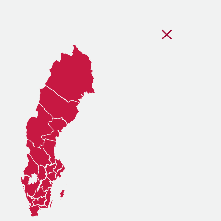
Stäng regionsvälj