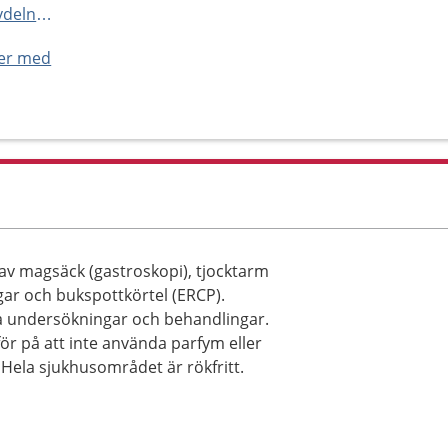
http://www.nusjukvarden.se/avdelningar-och-mottagningar/endoskopimottagning-nal/
ner med
v magsäck (gastroskopi), tjocktarm
gar och bukspottkörtel (ERCP).
 undersökningar och behandlingar.
rför på att inte använda parfym eller
 Hela sjukhusområdet är rökfritt.