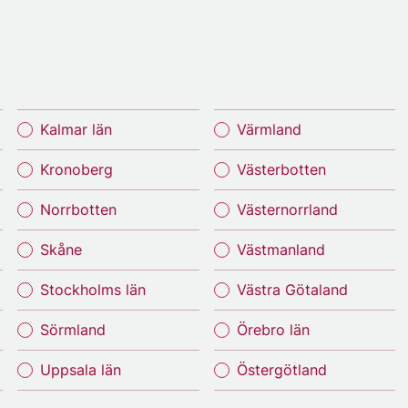
Kalmar län
Värmland
Kronoberg
Västerbotten
Norrbotten
Västernorrland
Skåne
Västmanland
Stockholms län
Västra Götaland
Sörmland
Örebro län
Uppsala län
Östergötland