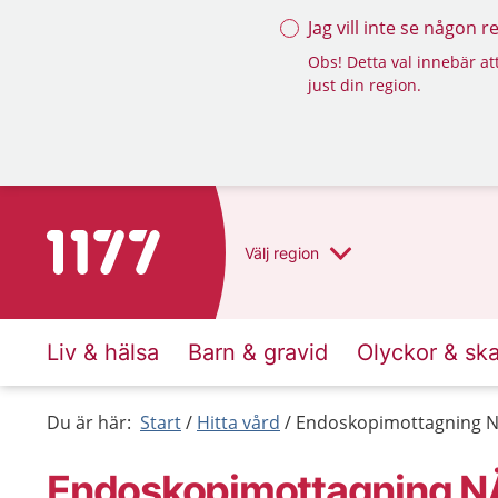
Jag vill inte se någon 
Obs! Detta val innebär att
just din region.
Till startsidan för 1177
Välj
region
Liv & hälsa
Barn & gravid
Olyckor & sk
Du är här:
Start
Hitta vård
Endoskopimottagning NÄ
Endoskopimottagning NÄL