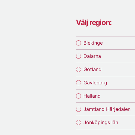
Välj region:
Blekinge
Dalarna
Gotland
Gävleborg
Halland
Jämtland Härjedalen
Jönköpings län