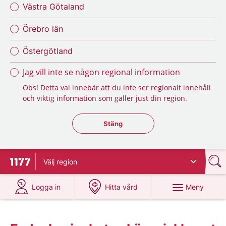
Västra Götaland
Örebro län
Östergötland
Jag vill inte se någon regional information
Obs! Detta val innebär att du inte ser regionalt innehåll
och viktig information som gäller just din region.
Stäng regionsväljaren
Stäng
Välj
region
Till startsidan för 1177
på 1177.se
på 1177.se
Meny
Logga in
Hitta vård