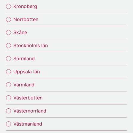
Kronoberg
Norrbotten
Skåne
Stockholms län
Sörmland
Uppsala län
Värmland
Västerbotten
Västernorrland
Västmanland