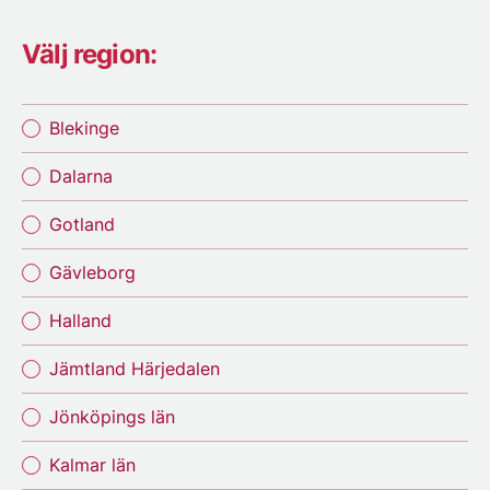
Välj region:
Blekinge
Dalarna
Gotland
Gävleborg
Halland
Jämtland Härjedalen
Jönköpings län
Kalmar län