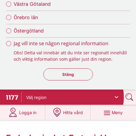
Västra Götaland
Örebro län
Östergötland
Jag vill inte se någon regional information
Obs! Detta val innebär att du inte ser regionalt innehåll
och viktig information som gäller just din region.
Stäng regionsväljaren
Stäng
Välj
region
Till startsidan för 1177
på 1177.se
på 1177.se
Meny
Logga in
Hitta vård