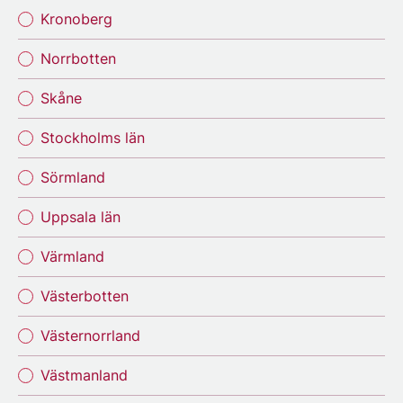
Kronoberg
Norrbotten
Skåne
Stockholms län
Sörmland
Uppsala län
Värmland
Västerbotten
Västernorrland
Västmanland