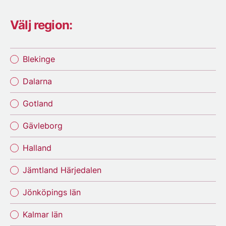
Välj region:
Blekinge
Dalarna
Gotland
Gävleborg
Halland
Jämtland Härjedalen
Jönköpings län
Kalmar län