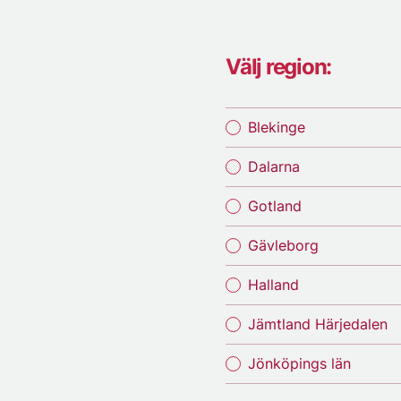
Välj region:
Blekinge
Dalarna
Gotland
Gävleborg
Halland
Jämtland Härjedalen
Jönköpings län