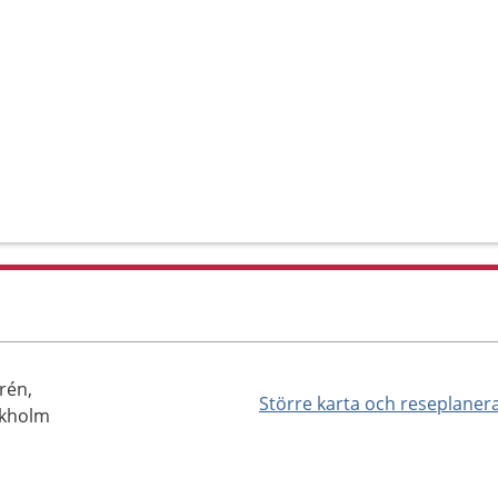
rén,
Större karta och reseplaner
ckholm