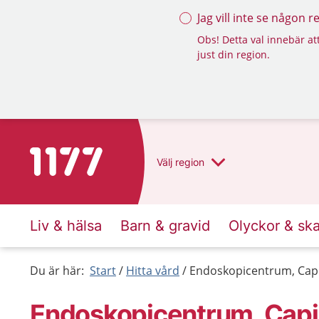
Jag vill inte se någon 
Obs! Detta val innebär att
just din region.
Till startsidan för 1177
Välj
region
Liv & hälsa
Barn & gravid
Olyckor & sk
Du är här:
Start
Hitta vård
Endoskopicentrum, Capi
Endoskopicentrum, Capi