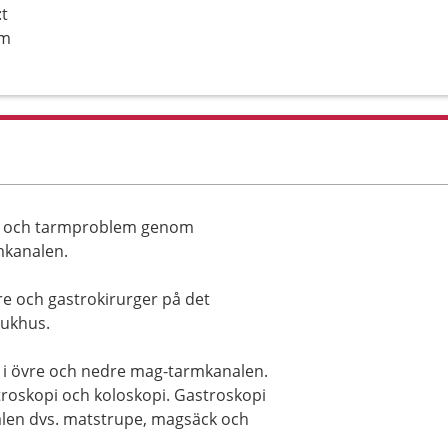
:t
lm
- och tarmproblem genom
mkanalen.
re och gastrokirurger på det
jukhus.
 i övre och nedre mag-tarmkanalen.
roskopi och koloskopi. Gastroskopi
len dvs. matstrupe, magsäck och