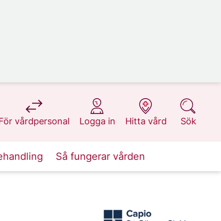
på 1177.se
på 1177.se
på 1177.se
på 1177.se
För vårdpersonal
Logga in
Hitta vård
Sök
ehandling
Så fungerar vården