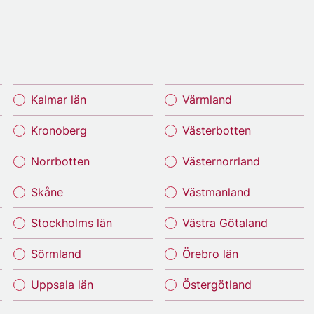
Kalmar län
Värmland
Kronoberg
Västerbotten
Norrbotten
Västernorrland
Skåne
Västmanland
Stockholms län
Västra Götaland
Sörmland
Örebro län
Uppsala län
Östergötland