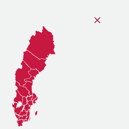
Stäng regionsvälj