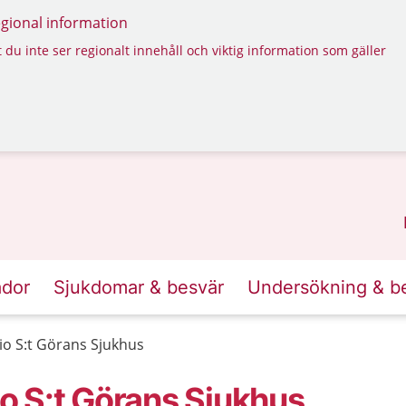
regional information
 du inte ser regionalt innehåll och viktig information som gäller
ador
Sjukdomar & besvär
Undersökning & b
o S:t Görans Sjukhus
o S:t Görans Sjukhus