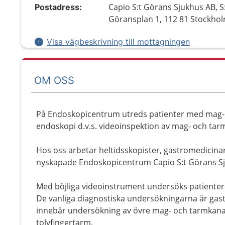
Capio S:t Görans Sjukhus AB, S
Postadress:
Göransplan 1, 112 81 Stockho
Visa vägbeskrivning till mottagningen
OM OSS
På Endoskopicentrum utreds patienter med mag
endoskopi d.v.s. videoinspektion av mag- och tar
Hos oss arbetar heltidsskopister, gastromedicina
nyskapade Endoskopicentrum Capio S:t Görans S
Med böjliga videoinstrument undersöks patienter
De vanliga diagnostiska undersökningarna är gast
innebär undersökning av övre mag- och tarmkana
tolvfingertarm.