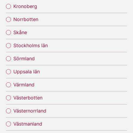
Kronoberg
Norrbotten
Skåne
Stockholms län
Sörmland
Uppsala län
Värmland
Västerbotten
Västernorrland
Västmanland