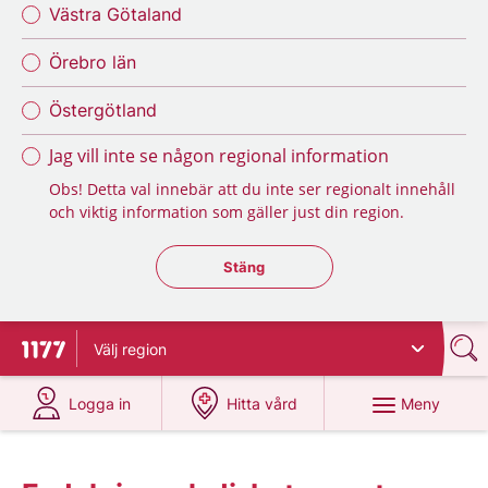
Västra Götaland
Örebro län
Östergötland
Jag vill inte se någon regional information
Obs! Detta val innebär att du inte ser regionalt innehåll
och viktig information som gäller just din region.
Stäng regionsväljaren
Stäng
Välj
region
Till startsidan för 1177
på 1177.se
på 1177.se
Meny
Logga in
Hitta vård