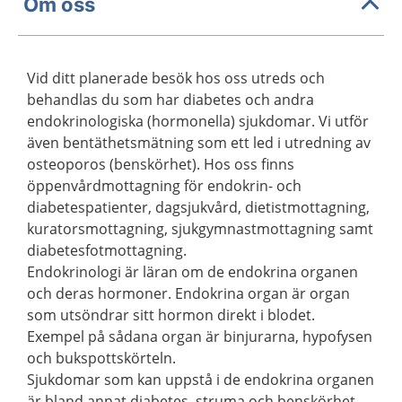
Om oss
Vid ditt planerade besök hos oss utreds och
behandlas du som har diabetes och andra
endokrinologiska (hormonella) sjukdomar. Vi utför
även bentäthetsmätning som ett led i utredning av
osteoporos (benskörhet). Hos oss finns
öppenvårdmottagning för endokrin- och
diabetespatienter, dagsjukvård, dietistmottagning,
kuratorsmottagning, sjukgymnastmottagning samt
diabetesfotmottagning.
Endokrinologi är läran om de endokrina organen
och deras hormoner. Endokrina organ är organ
som utsöndrar sitt hormon direkt i blodet.
Exempel på sådana organ är binjurarna, hypofysen
och bukspottskörteln.
Sjukdomar som kan uppstå i de endokrina organen
är bland annat diabetes, struma och benskörhet