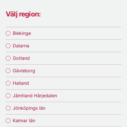
Välj region:
Blekinge
Dalarna
Gotland
Gävleborg
Halland
Jämtland Härjedalen
Jönköpings län
Kalmar län