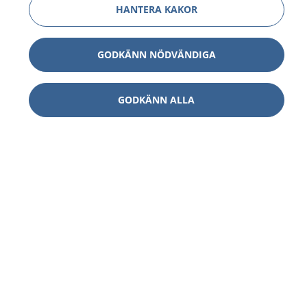
HANTERA KAKOR
GODKÄNN NÖDVÄNDIGA
GODKÄNN ALLA
1177
–
tryggt om din hälsa och vård
På 1177.se får du råd om hälsa och information om
sjukdomar och vilka mottagningar du kan kontakta.
Logga in för att läsa din journal och göra dina