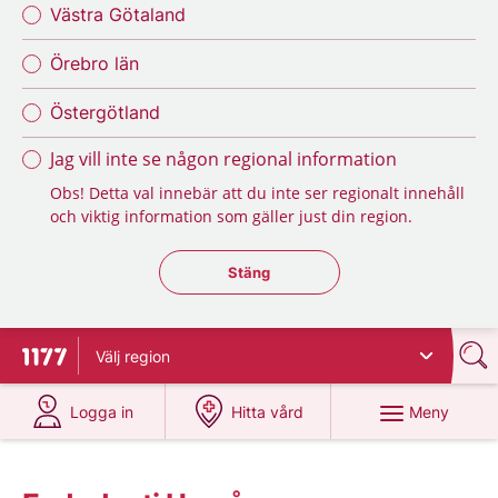
Västra Götaland
Örebro län
Östergötland
Jag vill inte se någon regional information
Obs! Detta val innebär att du inte ser regionalt innehåll
och viktig information som gäller just din region.
Stäng regionsväljaren
Stäng
Välj
region
Till startsidan för 1177
på 1177.se
på 1177.se
Meny
Logga in
Hitta vård