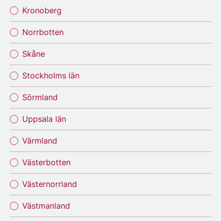
Kronoberg
Norrbotten
Skåne
Stockholms län
Sörmland
Uppsala län
Värmland
Västerbotten
Västernorrland
Västmanland