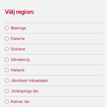
Välj region:
Blekinge
Dalarna
Gotland
Gävleborg
Halland
Jämtland Härjedalen
Jönköpings län
Kalmar län