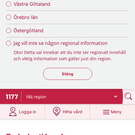
Västra Götaland
Örebro län
Östergötland
Jag vill inte se någon regional information
Obs! Detta val innebär att du inte ser regionalt innehåll
och viktig information som gäller just din region.
Stäng regionsväljaren
Stäng
Välj
region
Till startsidan för 1177
på 1177.se
på 1177.se
Meny
Logga in
Hitta vård