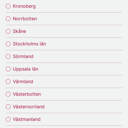
Kronoberg
Norrbotten
Skåne
Stockholms län
Sörmland
Uppsala län
Värmland
Västerbotten
Västernorrland
Västmanland