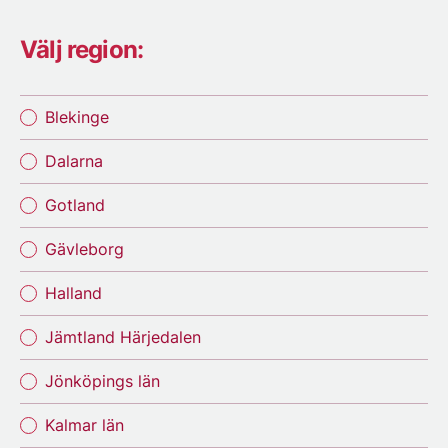
Välj region:
Blekinge
Dalarna
Gotland
Gävleborg
Halland
Jämtland Härjedalen
Jönköpings län
Kalmar län