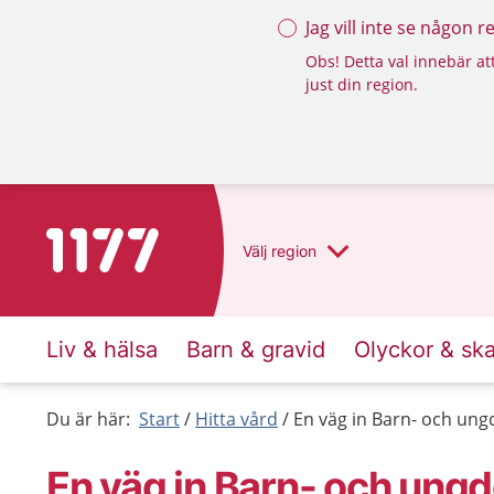
Jag vill inte se någon 
Obs! Detta val innebär att
just din region.
Till startsidan för 1177
Välj
region
Liv & hälsa
Barn & gravid
Olyckor & sk
Du är här:
Start
Hitta vård
En väg in Barn- och ung
En väg in Barn- och ung