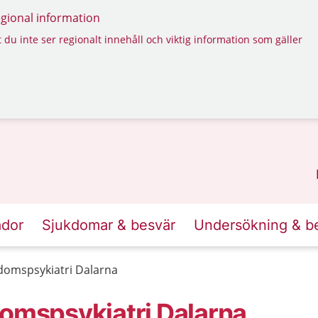
regional information
 du inte ser regionalt innehåll och viktig information som gäller
ador
Sjukdomar & besvär
Undersökning & b
domspsykiatri Dalarna
domspsykiatri Dalarna