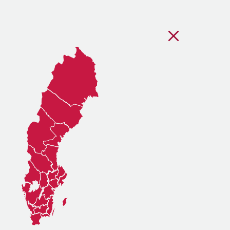
Stäng regionsvälj