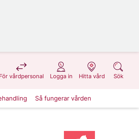
på 1177.se
på 1177.se
på 1177.se
på 1177.se
För vårdpersonal
Logga in
Hitta vård
Sök
ehandling
Så fungerar vården