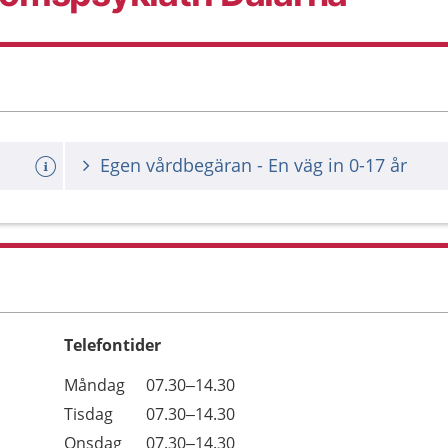
Egen vårdbegäran - En väg in 0-17 år
Telefontider
Öppettider
Kommentarer
Måndag
07.30–14.30
Dag
Tisdag
07.30–14.30
Onsdag
07.30–14.30