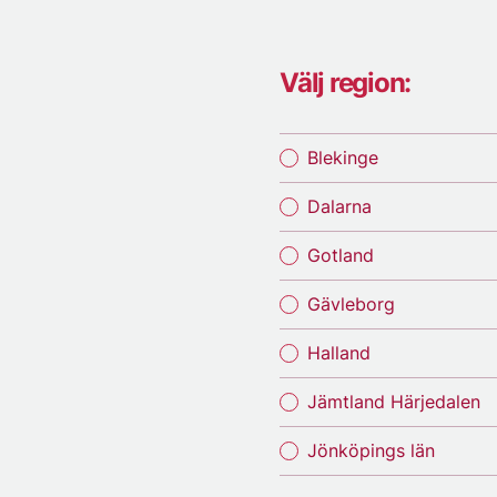
Välj region:
Blekinge
Dalarna
Gotland
Gävleborg
Halland
Jämtland Härjedalen
Jönköpings län