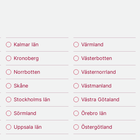
Kalmar län
Värmland
Kronoberg
Västerbotten
Norrbotten
Västernorrland
Skåne
Västmanland
Stockholms län
Västra Götaland
Sörmland
Örebro län
Uppsala län
Östergötland