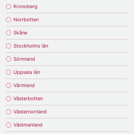
Kronoberg
Norrbotten
Skåne
Stockholms län
Sörmland
Uppsala län
Värmland
Västerbotten
Västernorrland
Västmanland