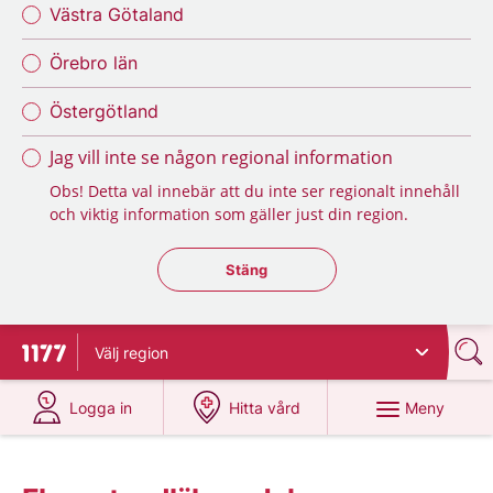
Västra Götaland
Örebro län
Östergötland
Jag vill inte se någon regional information
Obs! Detta val innebär att du inte ser regionalt innehåll
och viktig information som gäller just din region.
Stäng regionsväljaren
Stäng
Välj
region
Till startsidan för 1177
på 1177.se
på 1177.se
Meny
Logga in
Hitta vård