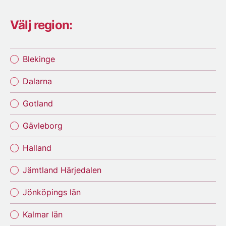
Välj region:
Blekinge
Dalarna
Gotland
Gävleborg
Halland
Jämtland Härjedalen
Jönköpings län
Kalmar län