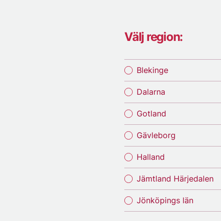
Välj region:
Blekinge
Dalarna
Gotland
Gävleborg
Halland
Jämtland Härjedalen
Jönköpings län