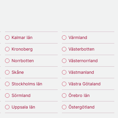
Kalmar län
Värmland
Kronoberg
Västerbotten
Norrbotten
Västernorrland
Skåne
Västmanland
Stockholms län
Västra Götaland
Sörmland
Örebro län
Uppsala län
Östergötland