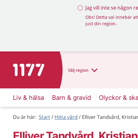
Jag vill inte se någon 
Obs! Detta val innebär att
just din region.
Till startsidan för 1177
Välj
region
Liv & hälsa
Barn & gravid
Olyckor & sk
Du är här:
Start
Hitta vård
Elliver Tandvård, Kristi
Elliver Tandvård, Kristia