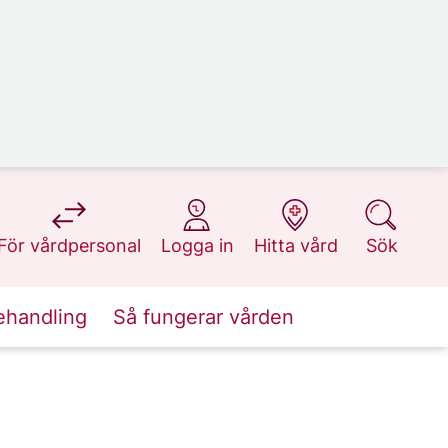
på 1177.se
på 1177.se
på 1177.se
på 1177.se
För vårdpersonal
Logga in
Hitta vård
Sök
ehandling
Så fungerar vården