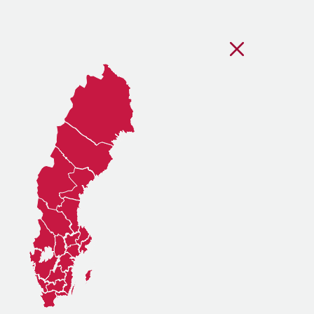
Stäng regionsvälj