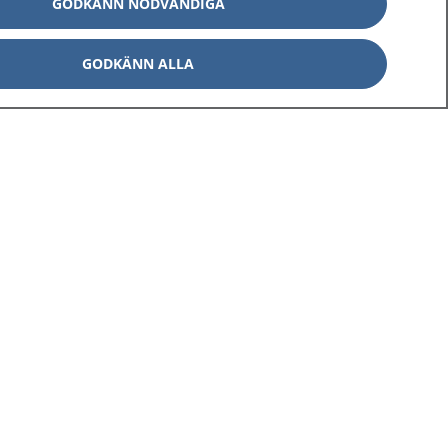
GODKÄNN NÖDVÄNDIGA
GODKÄNN ALLA
Om 1177
Kontakt
E-tjänster
Press