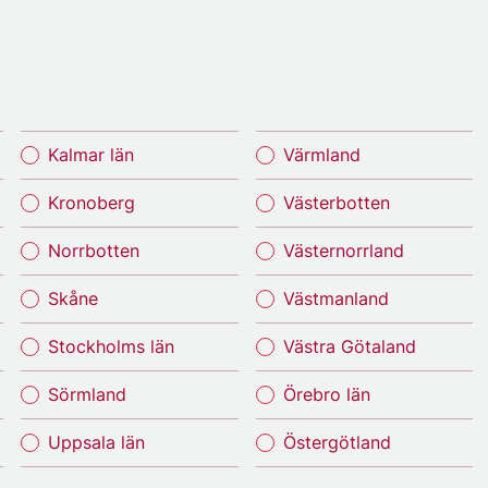
Kalmar län
Värmland
Kronoberg
Västerbotten
Norrbotten
Västernorrland
Skåne
Västmanland
Stockholms län
Västra Götaland
Sörmland
Örebro län
Uppsala län
Östergötland