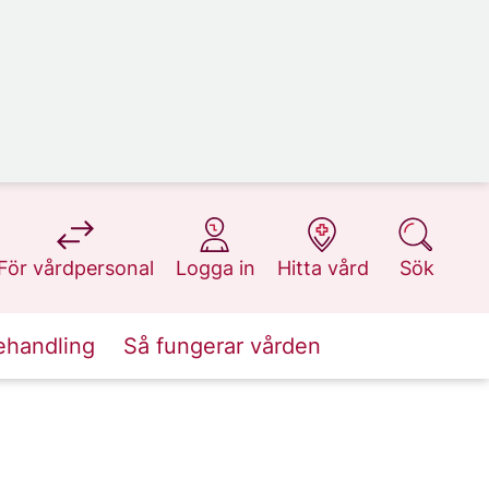
på 1177.se
på 1177.se
på 1177.se
på 1177.se
För vårdpersonal
Logga in
Hitta vård
Sök
ehandling
Så fungerar vården