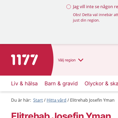
Jag vill inte se någon 
Obs! Detta val innebär att
just din region.
Till startsidan för 1177
Välj
region
Liv & hälsa
Barn & gravid
Olyckor & sk
Du är här:
Start
Hitta vård
Elitrehab Josefin Yman
Elitrehab Josefin Yman