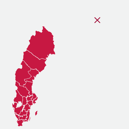
Stäng regionsvälj