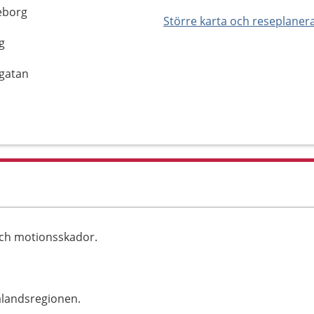
teborg
Större karta och reseplaner
g
sgatan
och motionsskador.
alandsregionen.