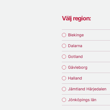
Välj region:
Blekinge
Dalarna
Gotland
Gävleborg
Halland
Jämtland Härjedalen
Jönköpings län