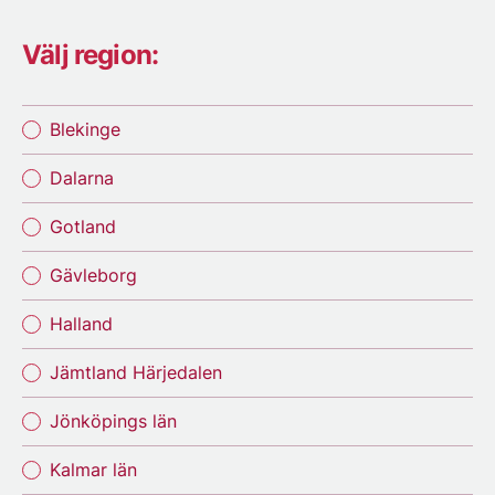
Välj region:
Blekinge
Dalarna
Gotland
Gävleborg
Halland
Jämtland Härjedalen
Jönköpings län
Kalmar län