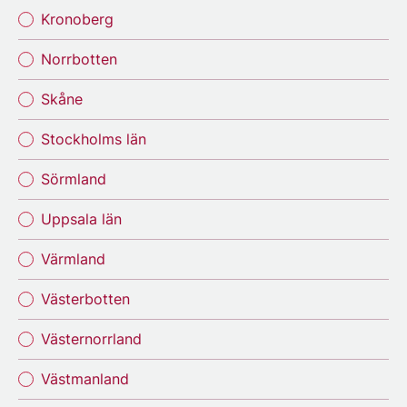
Kronoberg
Norrbotten
Skåne
Stockholms län
Sörmland
Uppsala län
Värmland
Västerbotten
Västernorrland
Västmanland