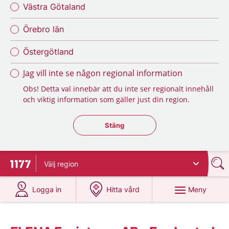
Västra Götaland
Örebro län
Östergötland
Jag vill inte se någon regional information
Obs! Detta val innebär att du inte ser regionalt innehåll
och viktig information som gäller just din region.
Stäng regionsväljaren
Stäng
Välj
region
Till startsidan för 1177
på 1177.se
på 1177.se
Meny
Logga in
Hitta vård