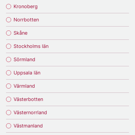
Kronoberg
Norrbotten
Skåne
Stockholms län
Sörmland
Uppsala län
Värmland
Västerbotten
Västernorrland
Västmanland