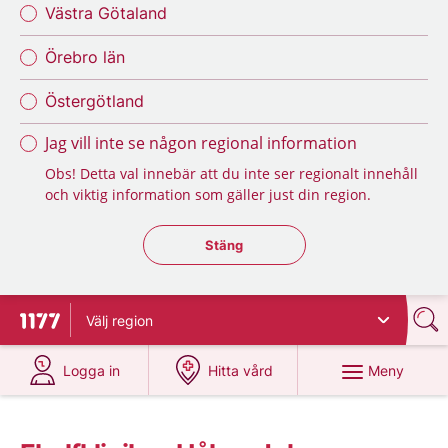
Västra Götaland
Örebro län
Östergötland
Jag vill inte se någon regional information
Obs! Detta val innebär att du inte ser regionalt innehåll
och viktig information som gäller just din region.
Stäng regionsväljaren
Stäng
Välj
region
Till startsidan för 1177
på 1177.se
på 1177.se
Meny
Logga in
Hitta vård