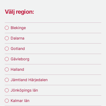
Välj region:
Blekinge
Dalarna
Gotland
Gävleborg
Halland
Jämtland Härjedalen
Jönköpings län
Kalmar län