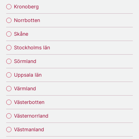
Kronoberg
Norrbotten
Skåne
Stockholms län
Sörmland
Uppsala län
Värmland
Västerbotten
Västernorrland
Västmanland