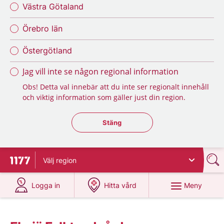
Västra Götaland
Örebro län
Östergötland
Jag vill inte se någon regional information
Obs! Detta val innebär att du inte ser regionalt innehåll
och viktig information som gäller just din region.
Stäng regionsväljaren
Stäng
Välj
region
Till startsidan för 1177
på 1177.se
på 1177.se
Meny
Logga in
Hitta vård