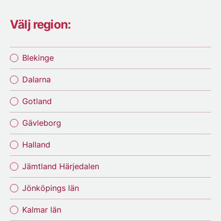
Välj region:
Blekinge
Dalarna
Gotland
Gävleborg
Halland
Jämtland Härjedalen
Jönköpings län
Kalmar län