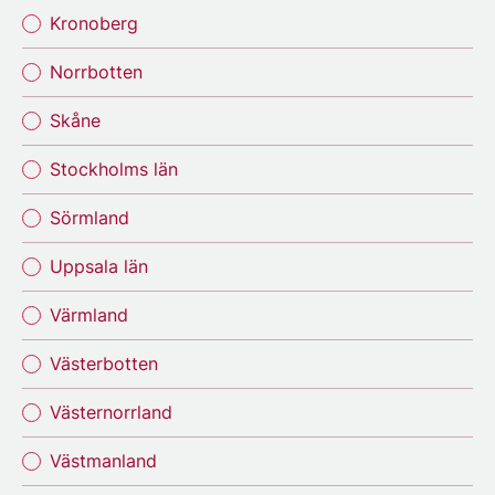
Kronoberg
Norrbotten
Skåne
Stockholms län
Sörmland
Uppsala län
Värmland
Västerbotten
Västernorrland
Västmanland