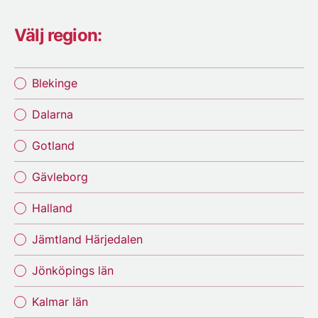
Välj region:
Blekinge
Dalarna
Gotland
Gävleborg
Halland
Jämtland Härjedalen
Jönköpings län
Kalmar län