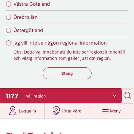
Västra Götaland
Örebro län
Östergötland
Jag vill inte se någon regional information
Obs! Detta val innebär att du inte ser regionalt innehåll
och viktig information som gäller just din region.
Stäng regionsväljaren
Stäng
Välj
region
Till startsidan för 1177
på 1177.se
på 1177.se
Meny
Logga in
Hitta vård