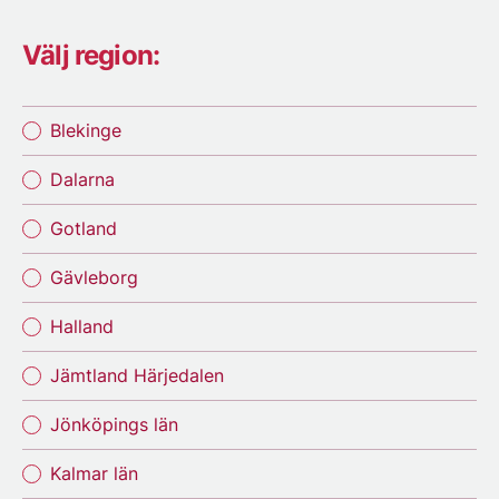
Välj region:
Blekinge
Dalarna
Gotland
Gävleborg
Halland
Jämtland Härjedalen
Jönköpings län
Kalmar län