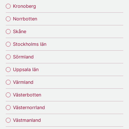
Kronoberg
Norrbotten
Skåne
Stockholms län
Sörmland
Uppsala län
Värmland
Västerbotten
Västernorrland
Västmanland