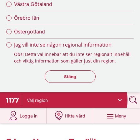
Västra Götaland
Örebro län
Östergötland
Jag vill inte se någon regional information
Obs! Detta val innebär att du inte ser regionalt innehåll
och viktig information som gäller just din region.
Stäng regionsväljaren
Stäng
Välj
region
Till startsidan för 1177
på 1177.se
på 1177.se
Meny
Logga in
Hitta vård