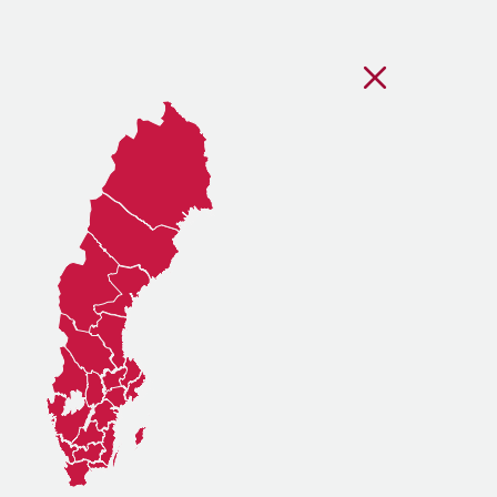
Stäng regionsvälj