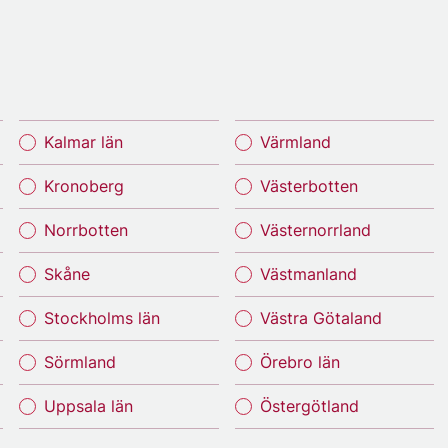
Kalmar län
Värmland
Kronoberg
Västerbotten
Norrbotten
Västernorrland
Skåne
Västmanland
Stockholms län
Västra Götaland
Sörmland
Örebro län
Uppsala län
Östergötland