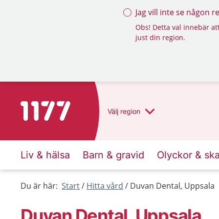
Jag vill inte se någon 
Obs! Detta val innebär att
just din region.
Till startsidan för 1177
Välj
region
Liv & hälsa
Barn & gravid
Olyckor & sk
Du är här:
Start
Hitta vård
Duvan Dental, Uppsala
Duvan Dental, Uppsala