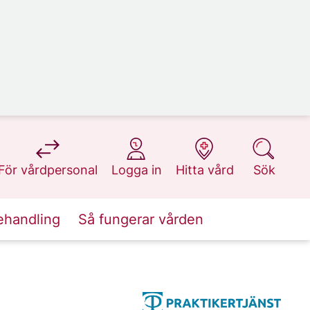
på 1177.se
på 1177.se
på 1177.se
på 1177.se
För vårdpersonal
Logga in
Hitta vård
Sök
ehandling
Så fungerar vården