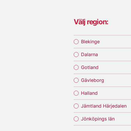
Välj region:
Blekinge
Dalarna
Gotland
Gävleborg
Halland
Jämtland Härjedalen
Jönköpings län