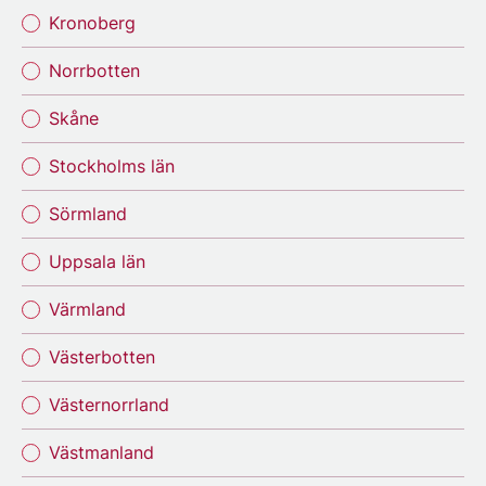
Kronoberg
Norrbotten
Skåne
Stockholms län
Sörmland
Uppsala län
Värmland
Västerbotten
Västernorrland
Västmanland