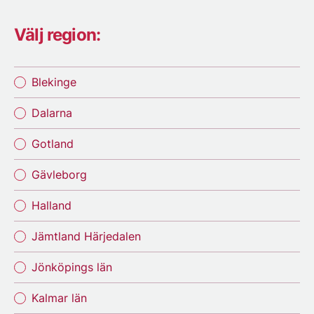
Välj region:
Blekinge
Dalarna
Gotland
Gävleborg
Halland
Jämtland Härjedalen
Jönköpings län
Kalmar län