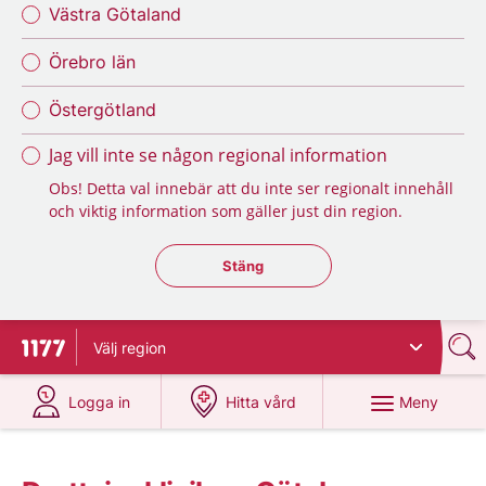
Västra Götaland
Örebro län
Östergötland
Jag vill inte se någon regional information
Obs! Detta val innebär att du inte ser regionalt innehåll
och viktig information som gäller just din region.
Stäng regionsväljaren
Stäng
Välj
region
Till startsidan för 1177
på 1177.se
på 1177.se
Meny
Logga in
Hitta vård