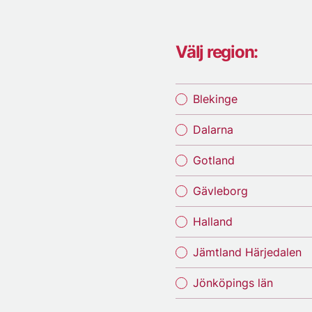
Välj region:
Blekinge
Dalarna
Gotland
Gävleborg
Halland
Jämtland Härjedalen
Jönköpings län