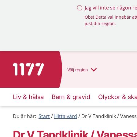
Jag vill inte se någon 
Obs! Detta val innebär att
just din region.
Till startsidan för 1177
Välj
region
Liv & hälsa
Barn & gravid
Olyckor & sk
Du är här:
Start
Hitta vård
Dr V Tandklinik / Vanes
Dr V Tandklinik / Vanes