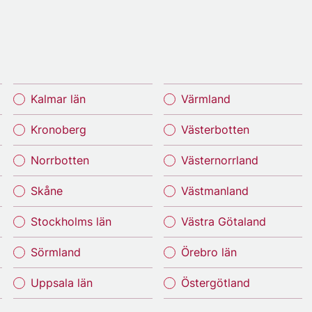
Kalmar län
Värmland
Kronoberg
Västerbotten
Norrbotten
Västernorrland
Skåne
Västmanland
Stockholms län
Västra Götaland
Sörmland
Örebro län
Uppsala län
Östergötland