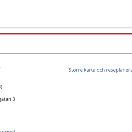
,
Större karta och reseplaner
g
gatan 3