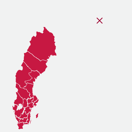
Stäng regionsvälj