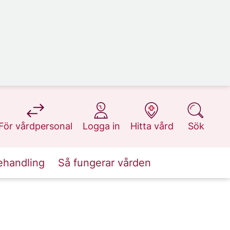
på 1177.se
på 1177.se
på 1177.se
på 1177.se
För vårdpersonal
Logga in
Hitta vård
Sök
ehandling
Så fungerar vården