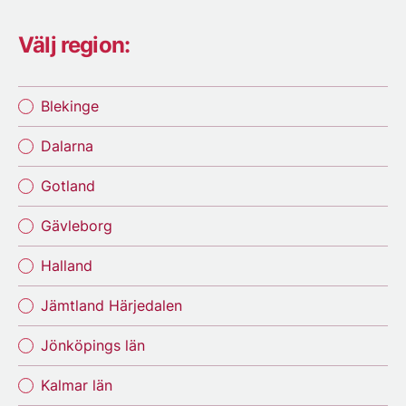
Välj region:
Blekinge
Dalarna
Gotland
Gävleborg
Halland
Jämtland Härjedalen
Jönköpings län
Kalmar län