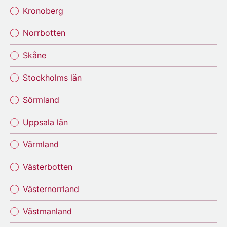
Kronoberg
Norrbotten
Skåne
Stockholms län
Sörmland
Uppsala län
Värmland
Västerbotten
Västernorrland
Västmanland