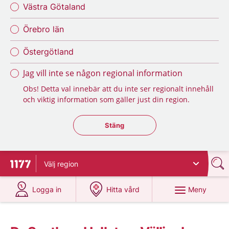
Västra Götaland
Örebro län
Östergötland
Jag vill inte se någon regional information
Obs! Detta val innebär att du inte ser regionalt innehåll
och viktig information som gäller just din region.
Stäng regionsväljaren
Stäng
Välj
region
Till startsidan för 1177
på 1177.se
på 1177.se
Meny
Logga in
Hitta vård