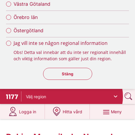
Västra Götaland
Örebro län
Östergötland
Jag vill inte se någon regional information
Obs! Detta val innebär att du inte ser regionalt innehåll
och viktig information som gäller just din region.
Stäng regionsväljaren
Stäng
Välj
region
Till startsidan för 1177
på 1177.se
på 1177.se
Meny
Logga in
Hitta vård