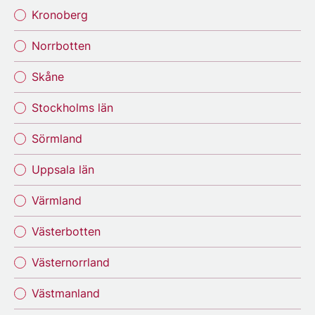
Kronoberg
Norrbotten
Skåne
Stockholms län
Sörmland
Uppsala län
Värmland
Västerbotten
Västernorrland
Västmanland