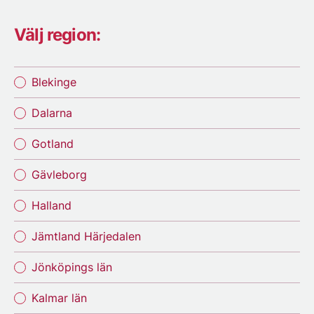
Välj region:
Blekinge
Dalarna
Gotland
Gävleborg
Halland
Jämtland Härjedalen
Jönköpings län
Kalmar län