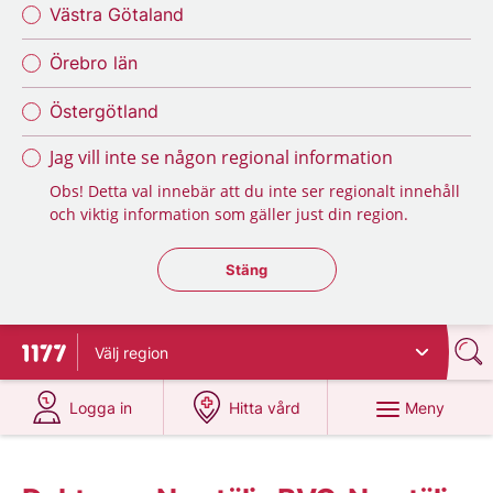
Västra Götaland
Örebro län
Östergötland
Jag vill inte se någon regional information
Obs! Detta val innebär att du inte ser regionalt innehåll
och viktig information som gäller just din region.
Stäng regionsväljaren
Stäng
Välj
region
Till startsidan för 1177
på 1177.se
på 1177.se
Meny
Logga in
Hitta vård