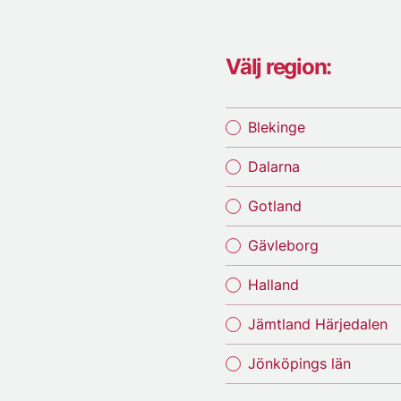
Välj region:
Blekinge
Dalarna
Gotland
Gävleborg
Halland
Jämtland Härjedalen
Jönköpings län