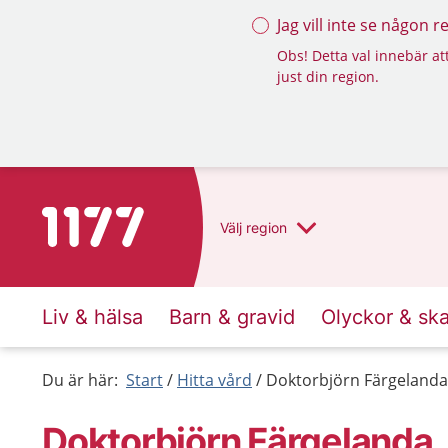
Jag vill inte se någon 
Obs! Detta val innebär att
just din region.
Till startsidan för 1177
Välj
region
Liv & hälsa
Barn & gravid
Olyckor & sk
Du är här:
Start
Hitta vård
Doktorbjörn Färgelanda
Doktorbjörn Färgelanda