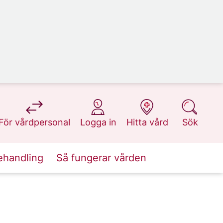
på 1177.se
på 1177.se
på 1177.se
på 1177.se
För vårdpersonal
Logga in
Hitta vård
Sök
ehandling
Så fungerar vården