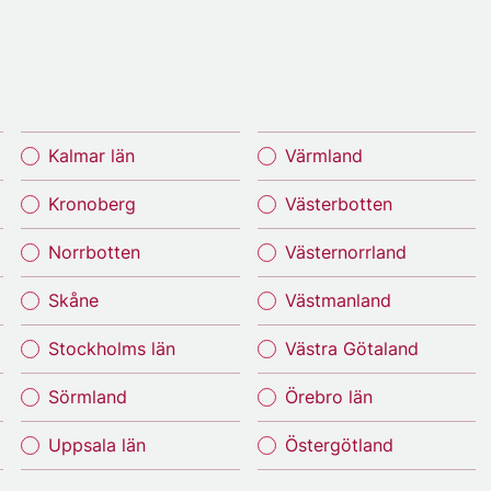
Kalmar län
Värmland
Kronoberg
Västerbotten
Norrbotten
Västernorrland
Skåne
Västmanland
Stockholms län
Västra Götaland
Sörmland
Örebro län
Uppsala län
Östergötland