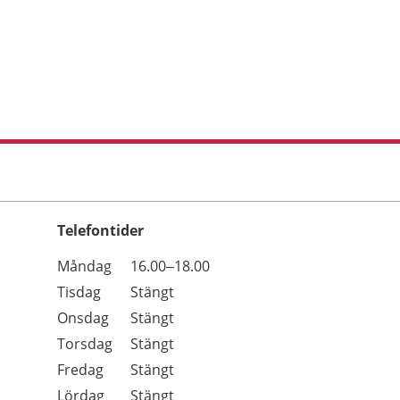
Telefontider
Öppettider
Kommentarer
Måndag
16.00–18.00
Dag
Tisdag
Stängt
Onsdag
Stängt
Torsdag
Stängt
Fredag
Stängt
Lördag
Stängt