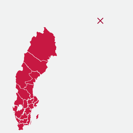
Stäng regionsvälj