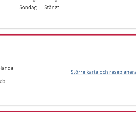
Söndag
Stängt
elanda
Större karta och reseplaner
nda