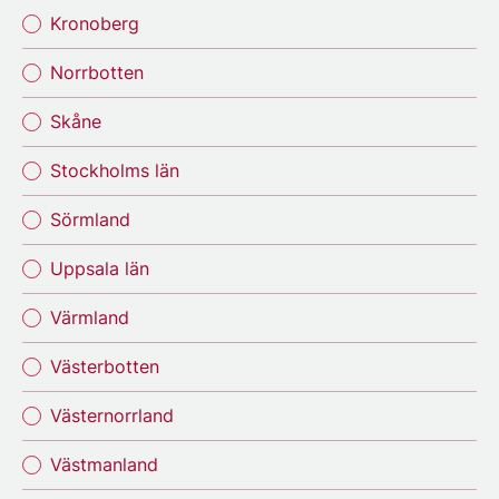
Kronoberg
Norrbotten
Skåne
Stockholms län
Sörmland
Uppsala län
Värmland
Västerbotten
Västernorrland
Västmanland