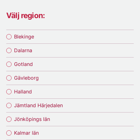
Välj region:
Blekinge
Dalarna
Gotland
Gävleborg
Halland
Jämtland Härjedalen
Jönköpings län
Kalmar län