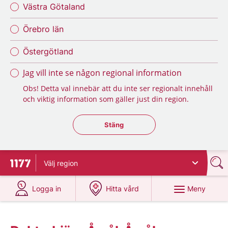
Västra Götaland
Örebro län
Östergötland
Jag vill inte se någon regional information
Obs! Detta val innebär att du inte ser regionalt innehåll
och viktig information som gäller just din region.
Stäng regionsväljaren
Stäng
Välj
region
Till startsidan för 1177
på 1177.se
på 1177.se
Meny
Logga in
Hitta vård