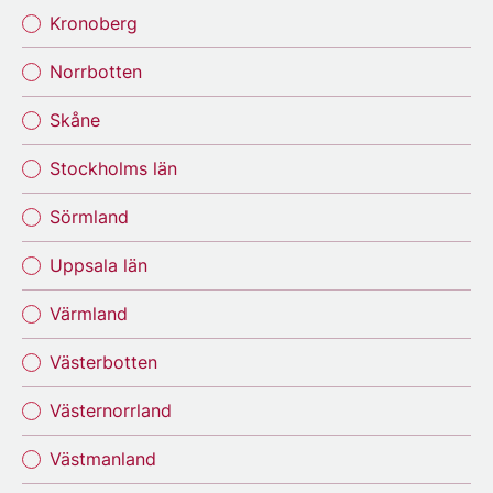
Kronoberg
Norrbotten
Skåne
Stockholms län
Sörmland
Uppsala län
Värmland
Västerbotten
Västernorrland
Västmanland