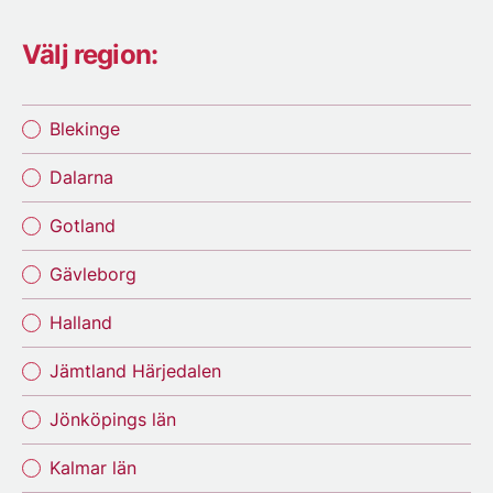
Välj region:
Blekinge
Dalarna
Gotland
Gävleborg
Halland
Jämtland Härjedalen
Jönköpings län
Kalmar län