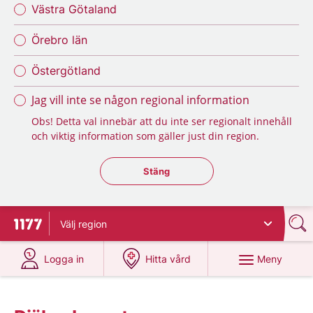
Västra Götaland
Örebro län
Östergötland
Jag vill inte se någon regional information
Obs! Detta val innebär att du inte ser regionalt innehåll
och viktig information som gäller just din region.
Stäng regionsväljaren
Stäng
Välj
region
Till startsidan för 1177
på 1177.se
på 1177.se
Meny
Logga in
Hitta vård