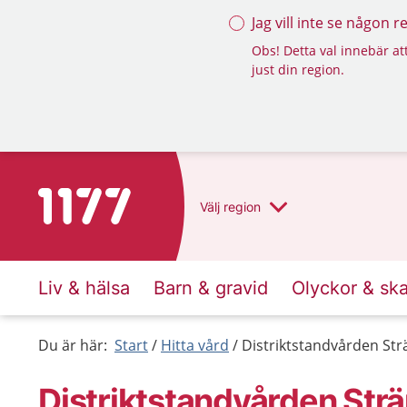
Jag vill inte se någon 
Obs! Detta val innebär att
just din region.
Till startsidan för 1177
Välj
region
Liv & hälsa
Barn & gravid
Olyckor & sk
Du är här:
Start
Hitta vård
Distriktstandvården St
Distriktstandvården Str