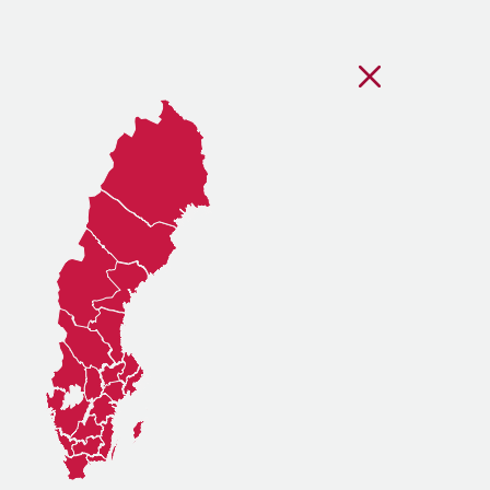
Stäng regionsvälj