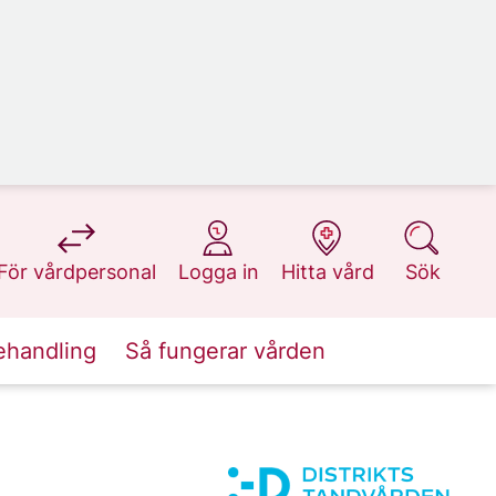
på 1177.se
på 1177.se
på 1177.se
på 1177.se
För vårdpersonal
Logga in
Hitta vård
Sök
ehandling
Så fungerar vården