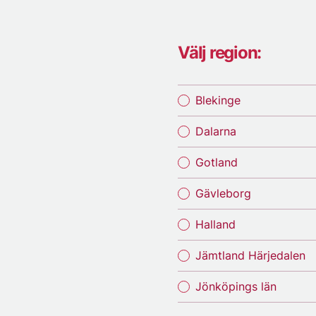
Välj region:
Blekinge
Dalarna
Gotland
Gävleborg
Halland
Jämtland Härjedalen
Jönköpings län