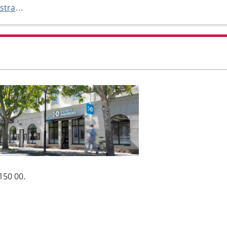
https://distriktstandvarden.se/strangnas
150 00.