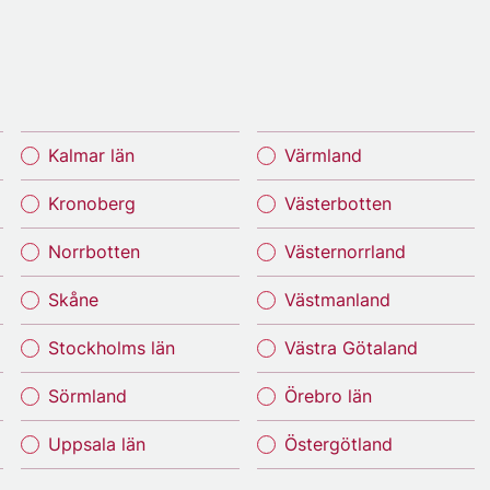
Kalmar län
Värmland
Kronoberg
Västerbotten
Norrbotten
Västernorrland
Skåne
Västmanland
Stockholms län
Västra Götaland
Sörmland
Örebro län
Uppsala län
Östergötland