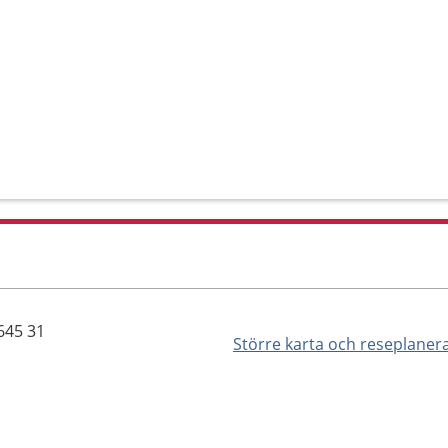
645 31
Större karta och reseplaner
s