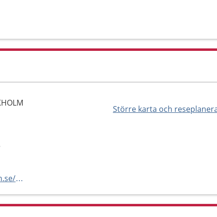
CKHOLM
Större karta och reseplaner
5
http://www.distriktstandvarden.se/specialistklinik-kungsholmen/