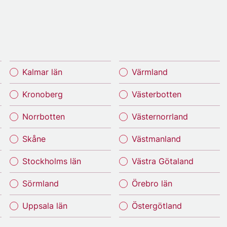
Kalmar län
Värmland
Kronoberg
Västerbotten
Norrbotten
Västernorrland
Skåne
Västmanland
Stockholms län
Västra Götaland
Sörmland
Örebro län
Uppsala län
Östergötland