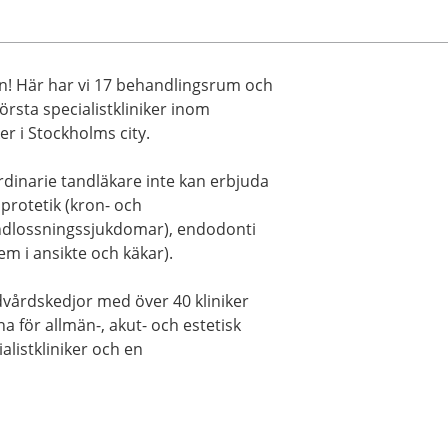
en! Här har vi 17 behandlingsrum och
örsta specialistkliniker inom
ker i Stockholms city.
dinarie tandläkare inte kan erbjuda
protetik (kron- och
andlossningssjukdomar), endodonti
em i ansikte och käkar).
dvårdskedjor med över 40 kliniker
a för allmän-, akut- och estetisk
listkliniker och en