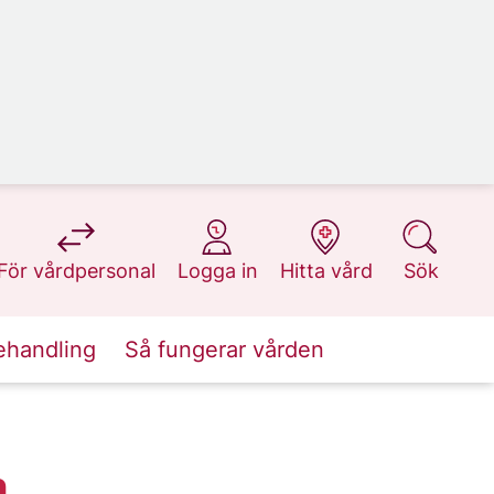
på 1177.se
på 1177.se
på 1177.se
på 1177.se
För vårdpersonal
Logga in
Hitta vård
Sök
ehandling
Så fungerar vården
n