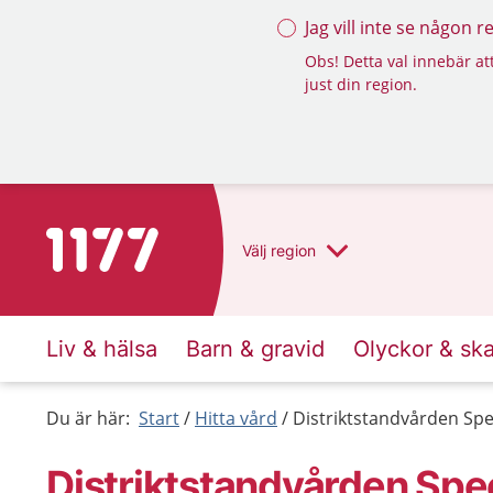
Jag vill inte se någon 
Obs! Detta val innebär att
just din region.
Till startsidan för 1177
Välj
region
Liv & hälsa
Barn & gravid
Olyckor & sk
Du är här:
Start
Hitta vård
Distriktstandvården Spe
Distriktstandvården Spe