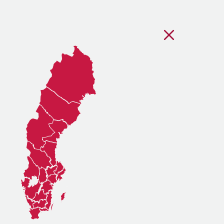
Stäng regionsvälj