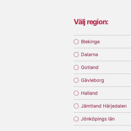
Välj region:
Blekinge
Dalarna
Gotland
Gävleborg
Halland
Jämtland Härjedalen
Jönköpings län