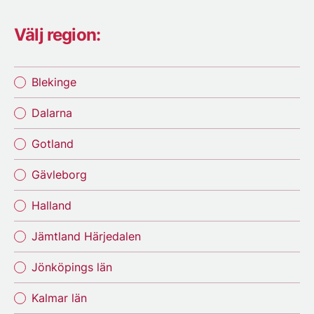
Välj region:
Blekinge
Dalarna
Gotland
Gävleborg
Halland
Jämtland Härjedalen
Jönköpings län
Kalmar län