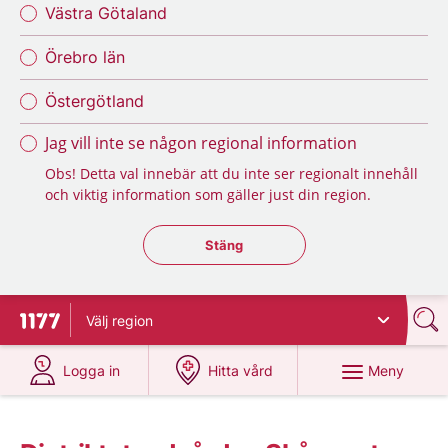
Västra Götaland
Örebro län
Östergötland
Jag vill inte se någon regional information
Obs! Detta val innebär att du inte ser regionalt innehåll
och viktig information som gäller just din region.
Stäng regionsväljaren
Stäng
Välj
region
Till startsidan för 1177
på 1177.se
på 1177.se
Meny
Logga in
Hitta vård