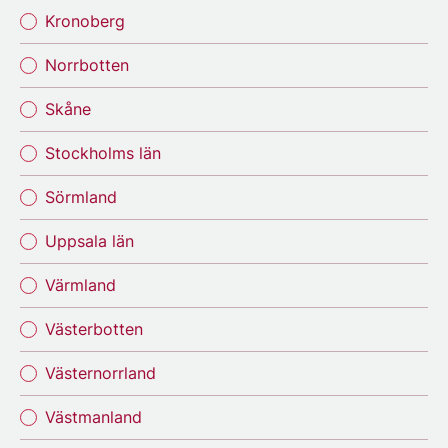
Kronoberg
Norrbotten
Skåne
Stockholms län
Sörmland
Uppsala län
Värmland
Västerbotten
Västernorrland
Västmanland