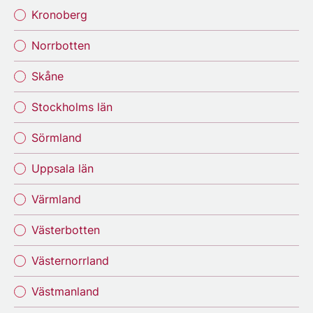
Kronoberg
Norrbotten
Skåne
Stockholms län
Sörmland
Uppsala län
Värmland
Västerbotten
Västernorrland
Västmanland