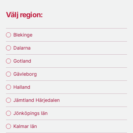
Välj region:
Blekinge
Dalarna
Gotland
Gävleborg
Halland
Jämtland Härjedalen
Jönköpings län
Kalmar län