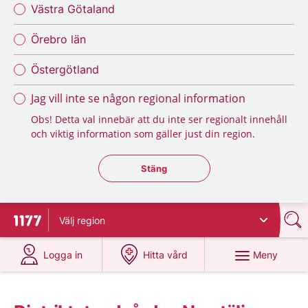
Västra Götaland
Örebro län
Östergötland
Jag vill inte se någon regional information
Obs! Detta val innebär att du inte ser regionalt innehåll
och viktig information som gäller just din region.
Stäng regionsväljaren
Stäng
Välj
region
Till startsidan för 1177
på 1177.se
på 1177.se
Meny
Logga in
Hitta vård