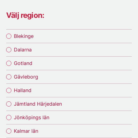
Välj region:
Blekinge
Dalarna
Gotland
Gävleborg
Halland
Jämtland Härjedalen
Jönköpings län
Kalmar län