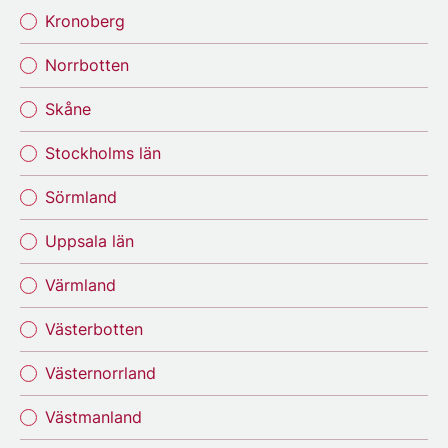
Kronoberg
Norrbotten
Skåne
Stockholms län
Sörmland
Uppsala län
Värmland
Västerbotten
Västernorrland
Västmanland