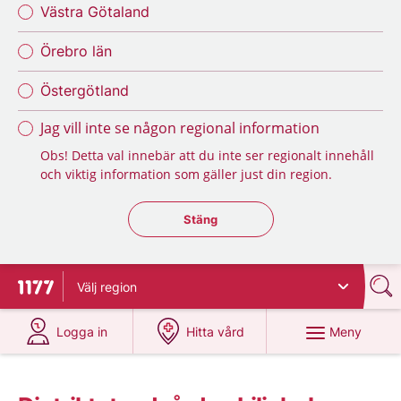
Västra Götaland
Örebro län
Östergötland
Jag vill inte se någon regional information
Obs! Detta val innebär att du inte ser regionalt innehåll
och viktig information som gäller just din region.
Stäng regionsväljaren
Stäng
Välj
region
Till startsidan för 1177
på 1177.se
på 1177.se
Meny
Logga in
Hitta vård