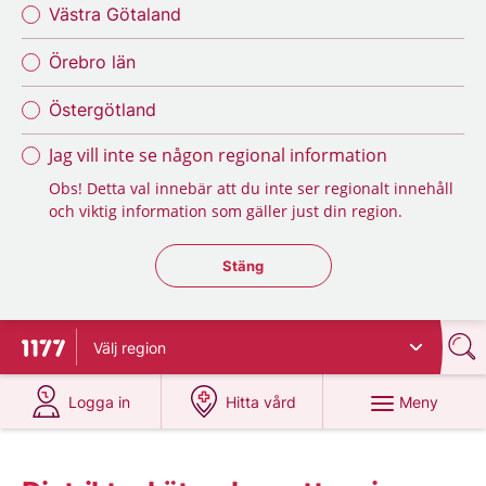
Västra Götaland
Örebro län
Östergötland
Jag vill inte se någon regional information
Obs! Detta val innebär att du inte ser regionalt innehåll
och viktig information som gäller just din region.
Stäng regionsväljaren
Stäng
Välj
region
Till startsidan för 1177
på 1177.se
på 1177.se
Meny
Logga in
Hitta vård