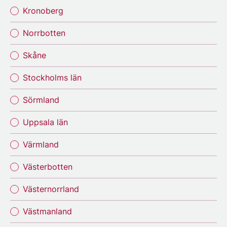
Kronoberg
Norrbotten
Skåne
Stockholms län
Sörmland
Uppsala län
Värmland
Västerbotten
Västernorrland
Västmanland