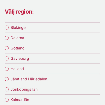
Välj region:
Blekinge
Dalarna
Gotland
Gävleborg
Halland
Jämtland Härjedalen
Jönköpings län
Kalmar län