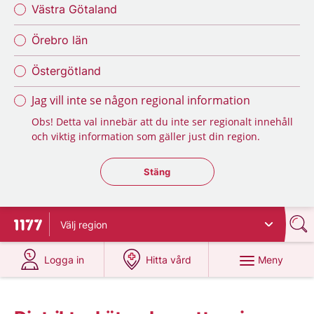
Västra Götaland
Örebro län
Östergötland
Jag vill inte se någon regional information
Obs! Detta val innebär att du inte ser regionalt innehåll
och viktig information som gäller just din region.
Stäng regionsväljaren
Stäng
Välj
region
Till startsidan för 1177
på 1177.se
på 1177.se
Meny
Logga in
Hitta vård