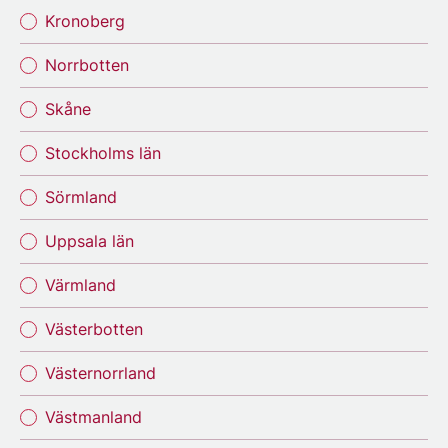
Kronoberg
Norrbotten
Skåne
Stockholms län
Sörmland
Uppsala län
Värmland
Västerbotten
Västernorrland
Västmanland