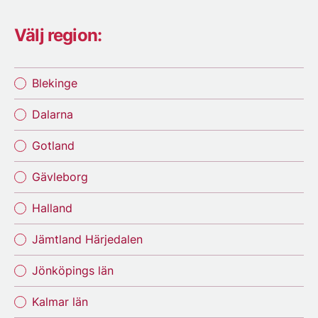
Välj region:
Blekinge
Dalarna
Gotland
Gävleborg
Halland
Jämtland Härjedalen
Jönköpings län
Kalmar län