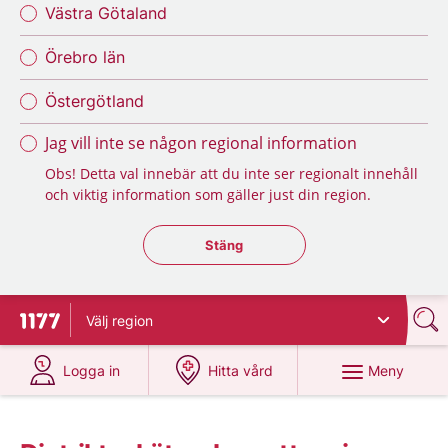
Västra Götaland
Örebro län
Östergötland
Jag vill inte se någon regional information
Obs! Detta val innebär att du inte ser regionalt innehåll
och viktig information som gäller just din region.
Stäng regionsväljaren
Stäng
Välj
region
Till startsidan för 1177
på 1177.se
på 1177.se
Meny
Logga in
Hitta vård