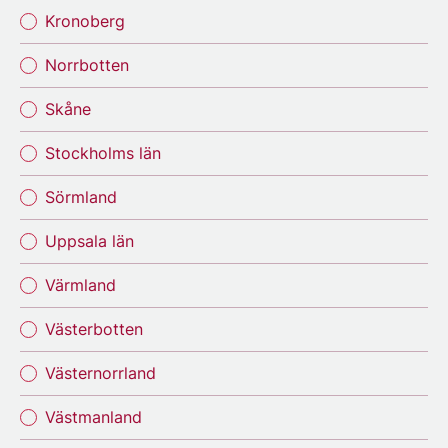
Kronoberg
Norrbotten
Skåne
Stockholms län
Sörmland
Uppsala län
Värmland
Västerbotten
Västernorrland
Västmanland