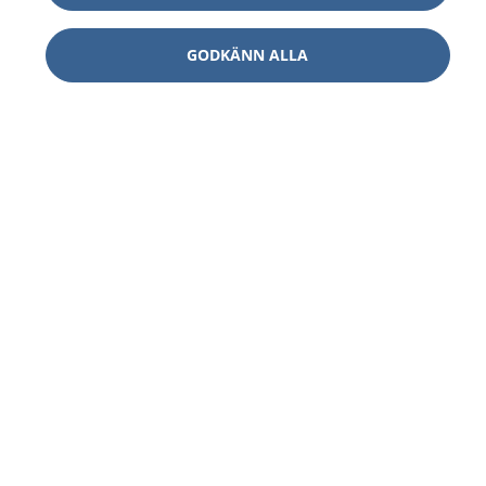
GODKÄNN ALLA
1177
–
tryggt om din hälsa och vård
På 1177.se får du råd om hälsa och information om
sjukdomar och vilka mottagningar du kan kontakta.
Logga in för att läsa din journal och göra dina
vårdärenden. Ring telefonnummer 1177 för
sjukvårdsrådgivning dygnet runt.
1177 ger dig råd när du vill må bättre.