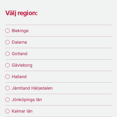
Välj region:
Blekinge
Dalarna
Gotland
Gävleborg
Halland
Jämtland Härjedalen
Jönköpings län
Kalmar län