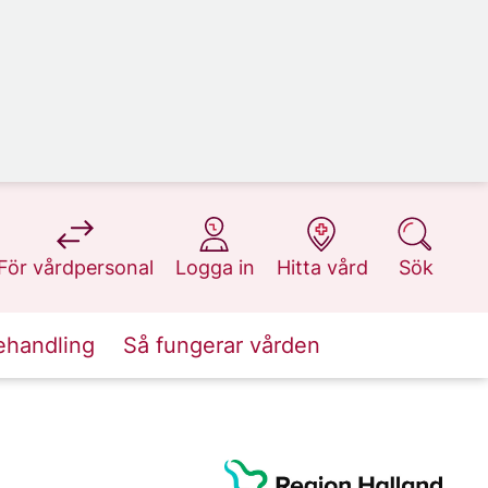
på 1177.se
på 1177.se
på 1177.se
på 1177.se
För vårdpersonal
Logga in
Hitta vård
Sök
ehandling
Så fungerar vården