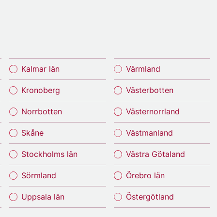
Kalmar län
Värmland
Kronoberg
Västerbotten
Norrbotten
Västernorrland
Skåne
Västmanland
Stockholms län
Västra Götaland
Sörmland
Örebro län
Uppsala län
Östergötland