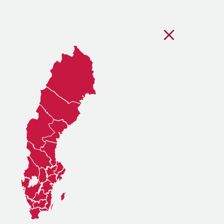
Stäng regionsvälj