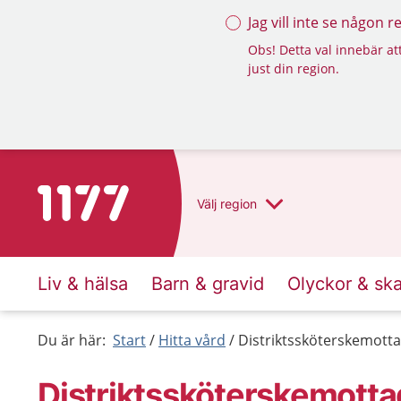
Jag vill inte se någon 
Obs! Detta val innebär att
just din region.
Till startsidan för 1177
Välj
region
Liv & hälsa
Barn & gravid
Olyckor & sk
Du är här:
Start
Hitta vård
Distriktssköterskemot
Distriktssköterskemott