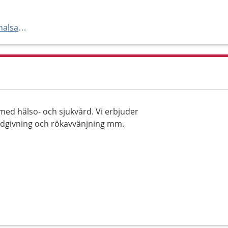
https://www.regionhalland.se/halsa-och-vard/vardcentralen-halland/
p med hälso- och sjukvård. Vi erbjuder
ådgivning och rökavvänjning mm.