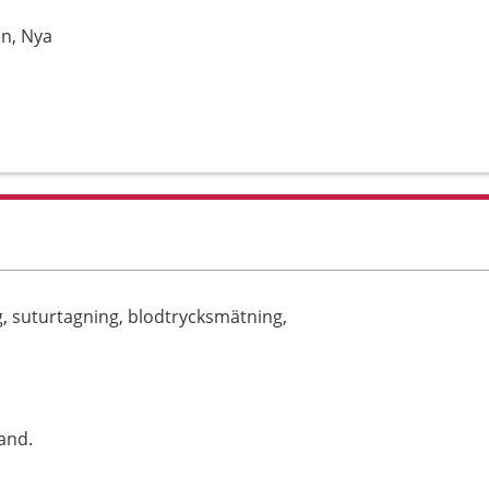
en, Nya
l
, suturtagning, blodtrycksmätning,
and.