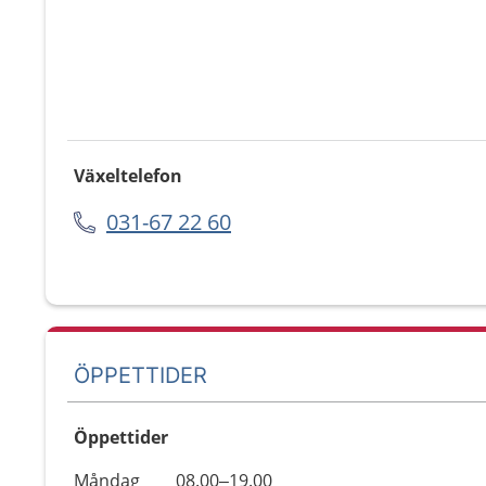
Växeltelefon
031-67 22 60
ÖPPETTIDER
Öppettider
Öppettider
Kommentarer
Måndag
08.00–19.00
Dag