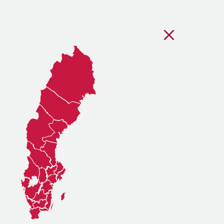
Stäng regionsvälj