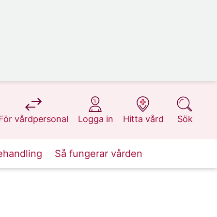
på 1177.se
på 1177.se
på 1177.se
på 1177.se
För vårdpersonal
Logga in
Hitta vård
Sök
ehandling
Så fungerar vården