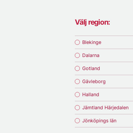
Välj region:
Blekinge
Dalarna
Gotland
Gävleborg
Halland
Jämtland Härjedalen
Jönköpings län