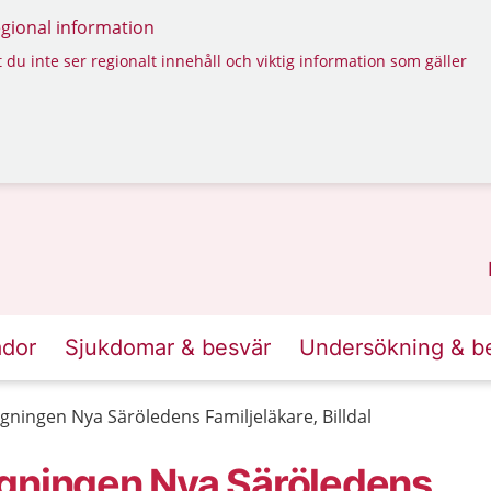
regional information
 du inte ser regionalt innehåll och viktig information som gäller
ador
Sjukdomar & besvär
Undersökning & b
gningen Nya Säröledens Familjeläkare, Billdal
agningen Nya Säröledens