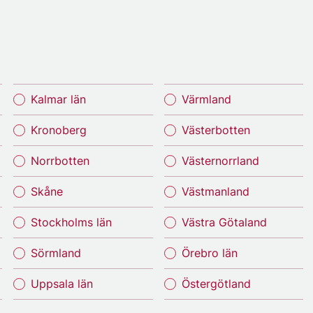
Kalmar län
Värmland
Kronoberg
Västerbotten
Norrbotten
Västernorrland
Skåne
Västmanland
Stockholms län
Västra Götaland
Sörmland
Örebro län
Uppsala län
Östergötland