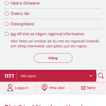
Västra Götaland
Örebro län
Östergötland
Jag vill inte se någon regional information
Obs! Detta val innebär att du inte ser regionalt innehåll
och viktig information som gäller just din region.
Stäng regionsväljaren
Stäng
Välj
region
Till startsidan för 1177
på 1177.se
på 1177.se
Meny
Logga in
Hitta vård