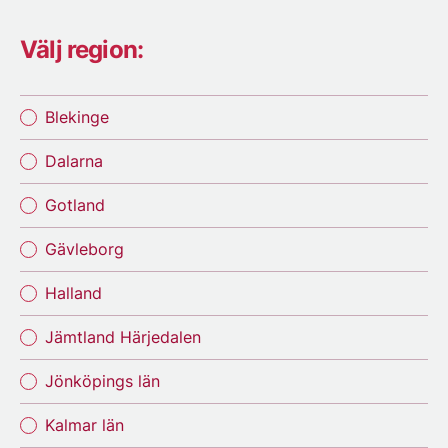
Välj region:
Blekinge
Dalarna
Gotland
Gävleborg
Halland
Jämtland Härjedalen
Jönköpings län
Kalmar län