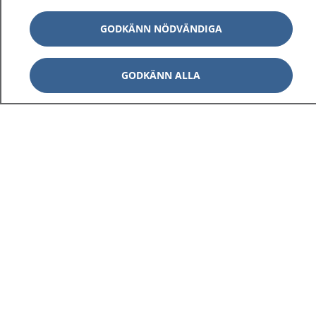
GODKÄNN NÖDVÄNDIGA
GODKÄNN ALLA
1177
–
tryggt om din hälsa och vård
På 1177.se får du råd om hälsa och information om
sjukdomar och vilka mottagningar du kan kontakta.
Logga in för att läsa din journal och göra dina
vårdärenden. Ring telefonnummer 1177 för