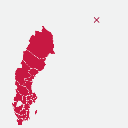
Stäng regionsvälj