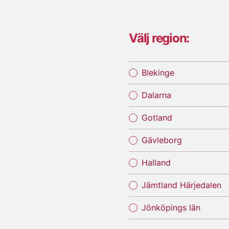
Välj region:
Blekinge
Dalarna
Gotland
Gävleborg
Halland
Jämtland Härjedalen
Jönköpings län