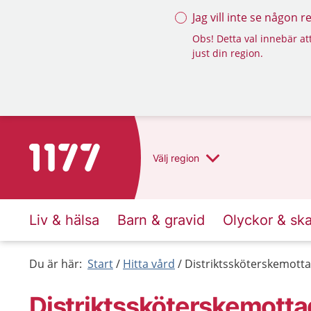
Jag vill inte se någon 
Obs! Detta val innebär att
just din region.
Till startsidan för 1177
Välj
region
Liv & hälsa
Barn & gravid
Olyckor & sk
Du är här:
Start
Hitta vård
Distriktssköterskemotta
Distriktssköterskemotta