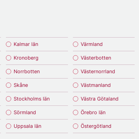
Kalmar län
Värmland
Kronoberg
Västerbotten
Norrbotten
Västernorrland
Skåne
Västmanland
Stockholms län
Västra Götaland
Sörmland
Örebro län
Uppsala län
Östergötland