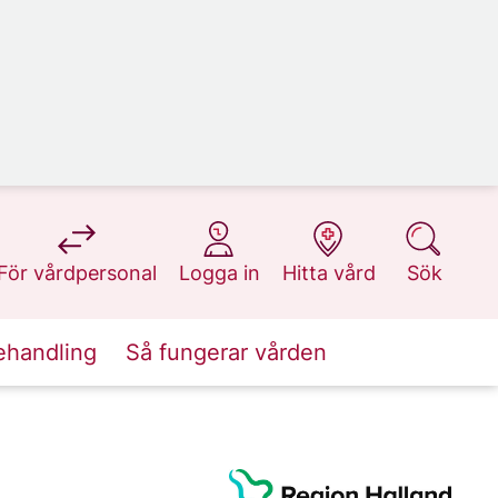
på 1177.se
på 1177.se
på 1177.se
på 1177.se
För vårdpersonal
Logga in
Hitta vård
Sök
ehandling
Så fungerar vården