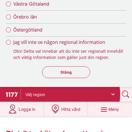
Västra Götaland
Örebro län
Östergötland
Jag vill inte se någon regional information
Obs! Detta val innebär att du inte ser regionalt innehåll
och viktig information som gäller just din region.
Stäng regionsväljaren
Stäng
Välj
region
Till startsidan för 1177
på 1177.se
på 1177.se
Meny
Logga in
Hitta vård