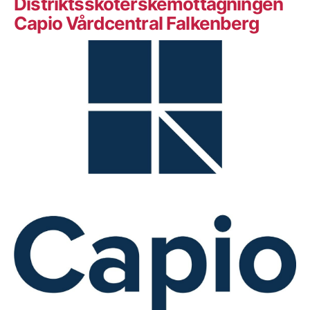
Distriktssköterskemottagningen
Capio Vårdcentral Falkenberg