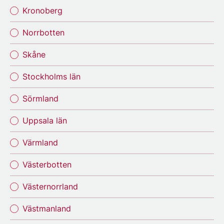
Kronoberg
Norrbotten
Skåne
Stockholms län
Sörmland
Uppsala län
Värmland
Västerbotten
Västernorrland
Västmanland