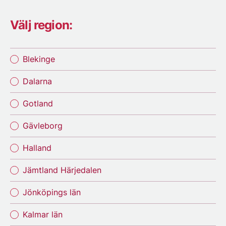
Välj region:
Blekinge
Dalarna
Gotland
Gävleborg
Halland
Jämtland Härjedalen
Jönköpings län
Kalmar län