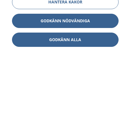
HANTERA KAKOR
GODKÄNN NÖDVÄNDIGA
GODKÄNN ALLA
1177
–
tryggt om din hälsa och vård
På 1177.se får du råd om hälsa och information om
sjukdomar och vilka mottagningar du kan kontakta.
Logga in för att läsa din journal och göra dina