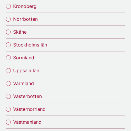
Kronoberg
Norrbotten
Skåne
Stockholms län
Sörmland
Uppsala län
Värmland
Västerbotten
Västernorrland
Västmanland