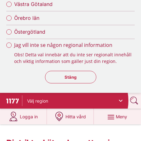
Västra Götaland
Örebro län
Östergötland
Jag vill inte se någon regional information
Obs! Detta val innebär att du inte ser regionalt innehåll
och viktig information som gäller just din region.
Stäng regionsväljaren
Stäng
Välj
region
Till startsidan för 1177
på 1177.se
på 1177.se
Meny
Logga in
Hitta vård