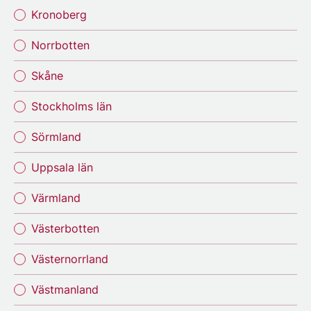
Kronoberg
Norrbotten
Skåne
Stockholms län
Sörmland
Uppsala län
Värmland
Västerbotten
Västernorrland
Västmanland