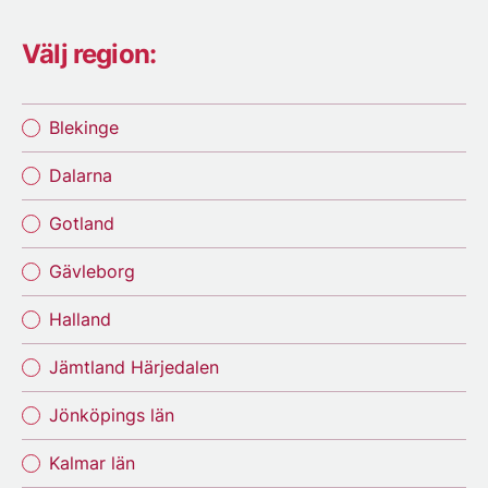
Välj region:
Blekinge
Dalarna
Gotland
Gävleborg
Halland
Jämtland Härjedalen
Jönköpings län
Kalmar län