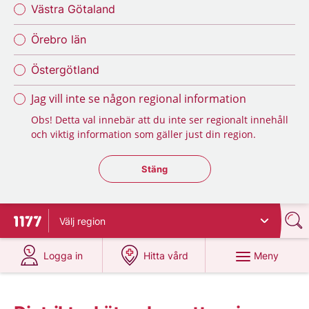
Västra Götaland
Örebro län
Östergötland
Jag vill inte se någon regional information
Obs! Detta val innebär att du inte ser regionalt innehåll
och viktig information som gäller just din region.
Stäng regionsväljaren
Stäng
Välj
region
Till startsidan för 1177
på 1177.se
på 1177.se
Meny
Logga in
Hitta vård