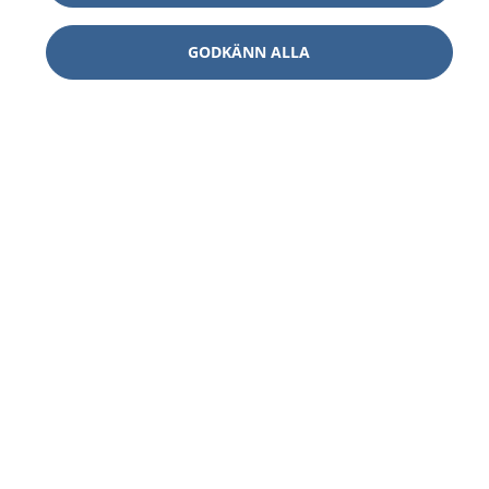
GODKÄNN ALLA
1177
–
tryggt om din hälsa och vård
På 1177.se får du råd om hälsa och information om
sjukdomar och vilka mottagningar du kan kontakta.