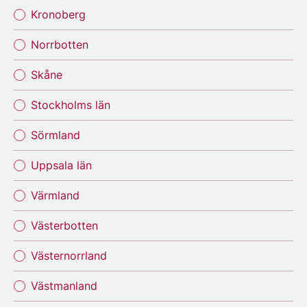
Kronoberg
Norrbotten
Skåne
Stockholms län
Sörmland
Uppsala län
Värmland
Västerbotten
Västernorrland
Västmanland