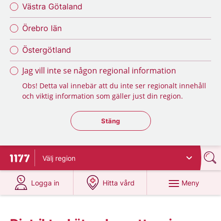
Västra Götaland
Örebro län
Östergötland
Jag vill inte se någon regional information
Obs! Detta val innebär att du inte ser regionalt innehåll
och viktig information som gäller just din region.
Stäng regionsväljaren
Stäng
Välj
region
Till startsidan för 1177
på 1177.se
på 1177.se
Meny
Logga in
Hitta vård