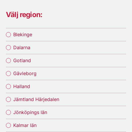
Välj region:
Blekinge
Dalarna
Gotland
Gävleborg
Halland
Jämtland Härjedalen
Jönköpings län
Kalmar län