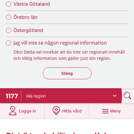
Västra Götaland
Örebro län
Östergötland
Jag vill inte se någon regional information
Obs! Detta val innebär att du inte ser regionalt innehåll
och viktig information som gäller just din region.
Stäng regionsväljaren
Stäng
Välj
region
Till startsidan för 1177
på 1177.se
på 1177.se
Meny
Logga in
Hitta vård