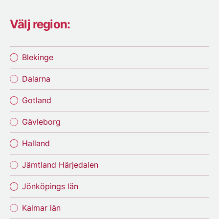
Välj region:
Blekinge
Dalarna
Gotland
Gävleborg
Halland
Jämtland Härjedalen
Jönköpings län
Kalmar län