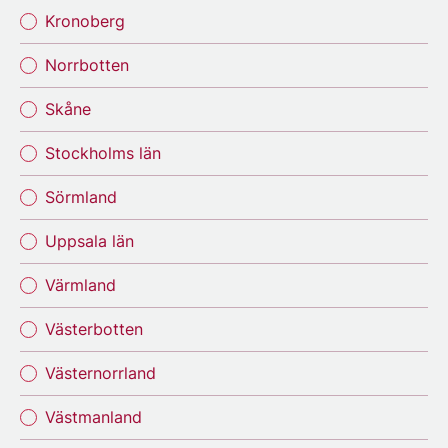
Kronoberg
Norrbotten
Skåne
Stockholms län
Sörmland
Uppsala län
Värmland
Västerbotten
Västernorrland
Västmanland