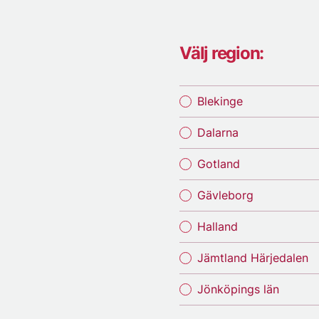
Välj region:
Blekinge
Dalarna
Gotland
Gävleborg
Halland
Jämtland Härjedalen
Jönköpings län