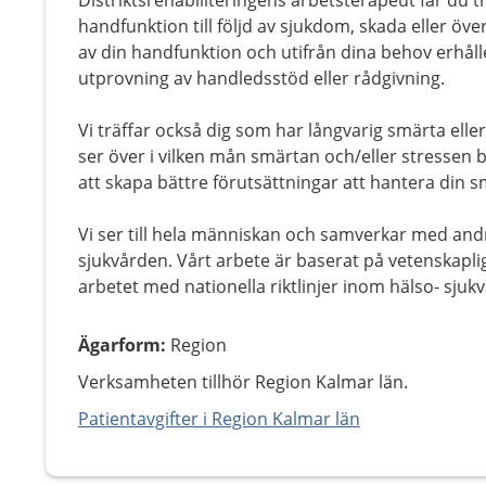
Distriktsrehabiliteringens arbetsterapeut får du t
handfunktion till följd av sjukdom, skada eller ö
av din handfunktion och utifrån dina behov erhål
utprovning av handledsstöd eller rådgivning.
Vi träffar också dig som har långvarig smärta elle
ser över i vilken mån smärtan och/eller stressen b
att skapa bättre förutsättningar att hantera din sm
Vi ser till hela människan och samverkar med and
sjukvården. Vårt arbete är baserat på vetenskaplig
arbetet med nationella riktlinjer inom hälso- sjuk
Ägarform
:
Region
Verksamheten tillhör Region Kalmar län.
Patientavgifter i Region Kalmar län