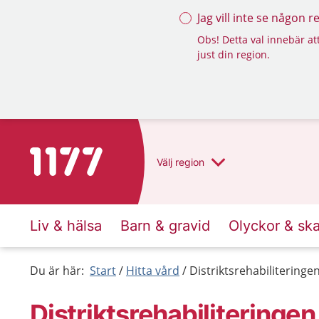
Jag vill inte se någon 
Obs! Detta val innebär att
just din region.
Till startsidan för 1177
Välj
region
Liv & hälsa
Barn & gravid
Olyckor & sk
Du är här:
Start
Hitta vård
Distriktsrehabiliterin
Distriktsrehabilitering