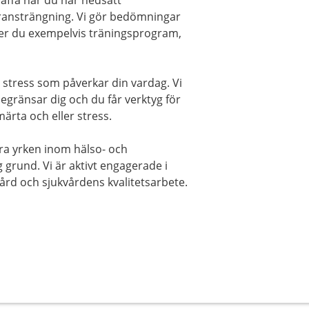
räffa när du har nedsatt
veransträngning. Vi gör bedömningar
ler du exempelvis träningsprogram,
r stress som påverkar din vardag. Vi
egränsar dig och du får verktyg för
ärta och eller stress.
ra yrken inom hälso- och
 grund. Vi är aktivt engagerade i
vård och sjukvårdens kvalitetsarbete.