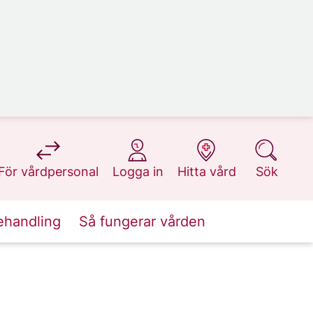
på 1177.se
på 1177.se
på 1177.se
på 1177.se
För vårdpersonal
Logga in
Hitta vård
Sök
ehandling
Så fungerar vården