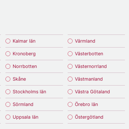
Kalmar län
Värmland
Kronoberg
Västerbotten
Norrbotten
Västernorrland
Skåne
Västmanland
Stockholms län
Västra Götaland
Sörmland
Örebro län
Uppsala län
Östergötland