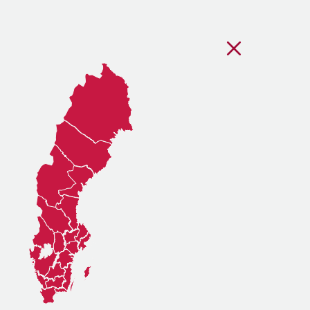
Stäng regionsvälj