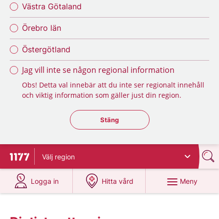
Västra Götaland
Örebro län
Östergötland
Jag vill inte se någon regional information
Obs! Detta val innebär att du inte ser regionalt innehåll
och viktig information som gäller just din region.
Stäng regionsväljaren
Stäng
Välj
region
Till startsidan för 1177
på 1177.se
på 1177.se
Meny
Logga in
Hitta vård