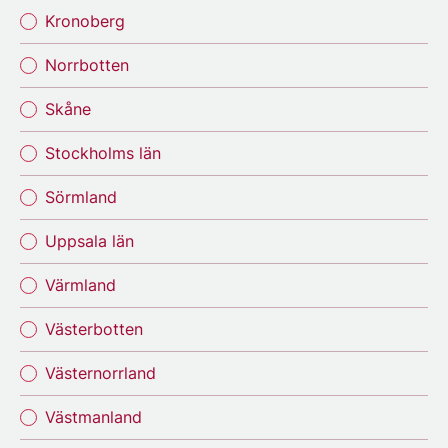
Kronoberg
Norrbotten
Skåne
Stockholms län
Sörmland
Uppsala län
Värmland
Västerbotten
Västernorrland
Västmanland