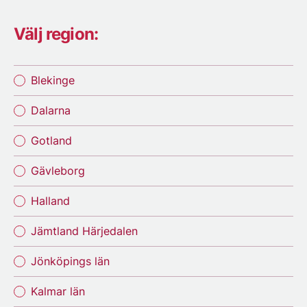
Välj region:
Blekinge
Dalarna
Gotland
Gävleborg
Halland
Jämtland Härjedalen
Jönköpings län
Kalmar län