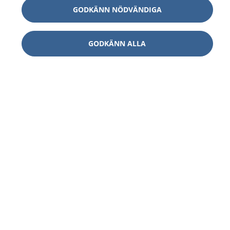
GODKÄNN NÖDVÄNDIGA
GODKÄNN ALLA
1177
–
tryggt om din hälsa och vård
På 1177.se får du råd om hälsa och information om
sjukdomar och vilka mottagningar du kan kontakta.
Logga in för att läsa din journal och göra dina
vårdärenden. Ring telefonnummer 1177 för
sjukvårdsrådgivning dygnet runt.
1177 ger dig råd när du vill må bättre.