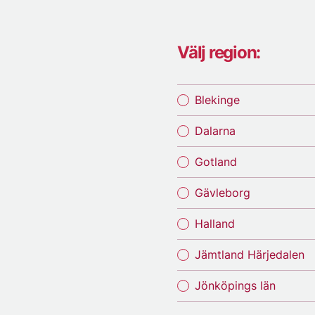
Välj region:
Blekinge
Dalarna
Gotland
Gävleborg
Halland
Jämtland Härjedalen
Jönköpings län