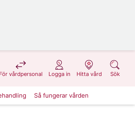
på 1177.se
på 1177.se
på 1177.se
på 1177.se
För vårdpersonal
Logga in
Hitta vård
Sök
ehandling
Så fungerar vården