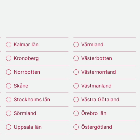
Kalmar län
Värmland
Kronoberg
Västerbotten
Norrbotten
Västernorrland
Skåne
Västmanland
Stockholms län
Västra Götaland
Sörmland
Örebro län
Uppsala län
Östergötland