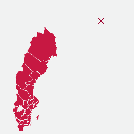
Stäng regionsvälj