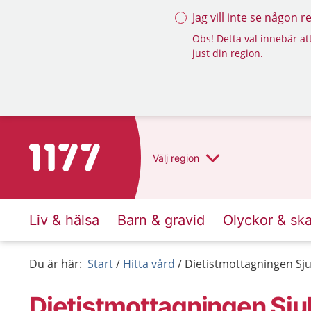
Jag vill inte se någon 
Obs! Detta val innebär att
just din region.
Till startsidan för 1177
Välj
region
Liv & hälsa
Barn & gravid
Olyckor & sk
Du är här:
Start
Hitta vård
Dietistmottagningen Sj
Dietistmottagningen Sju