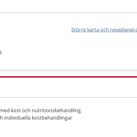
Större karta och reseplaner
t
y
g med kost och nutritionsbehandling.
 individuella kostbehandlingar