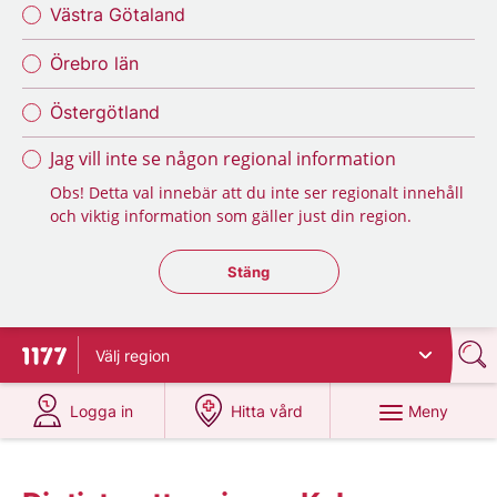
Västra Götaland
Örebro län
Östergötland
Jag vill inte se någon regional information
Obs! Detta val innebär att du inte ser regionalt innehåll
och viktig information som gäller just din region.
Stäng regionsväljaren
Stäng
Välj
region
Till startsidan för 1177
på 1177.se
på 1177.se
Meny
Logga in
Hitta vård