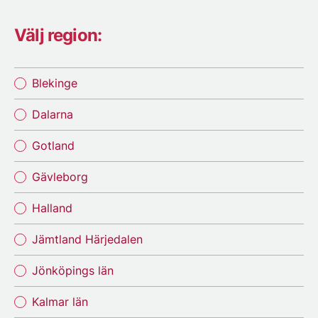
Välj region:
Blekinge
Dalarna
Gotland
Gävleborg
Halland
Jämtland Härjedalen
Jönköpings län
Kalmar län