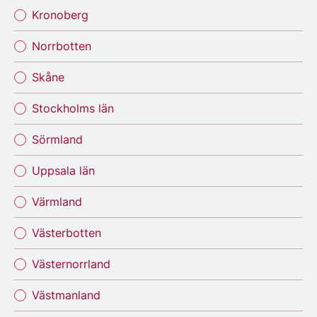
Kronoberg
Norrbotten
Skåne
Stockholms län
Sörmland
Uppsala län
Värmland
Västerbotten
Västernorrland
Västmanland